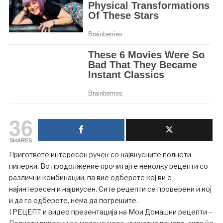
36
SHARES
Пригответе интересен ручек со највкусните полнети
пиперки. Во продолжение прочитајте неколку рецепти со
различни комбинации, па вие одберете кој ви е
најинтересен и највкусен. Сите рецепти се проверени и кој
и да го одберете, нема да погрешите.
I РЕЦЕПТ и видео презентација на Мои Домашни рецепти –