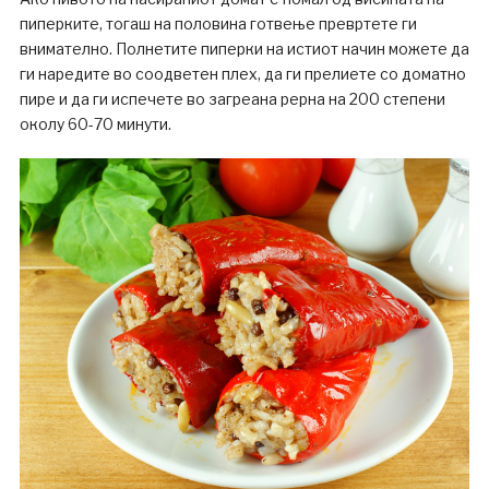
пиперките, тогаш на половина готвење превртете ги
внимателно. Полнетите пиперки на истиот начин можете да
ги наредите во соодветен плех, да ги прелиете со доматно
пире и да ги испечете во загреана рерна на 200 степени
околу 60-70 минути.