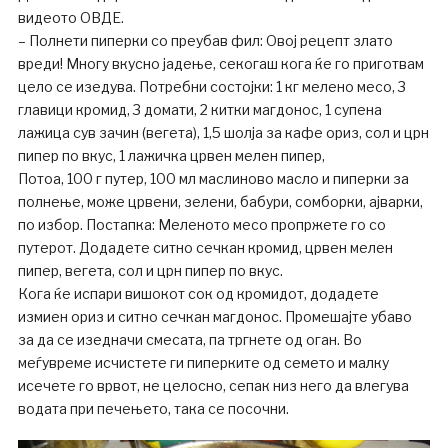
видеото ОВДЕ.
– Полнети пиперки со преубав фил: Овој рецепт злато
вреди! Многу вкусно јадење, секогаш кога ќе го приготвам
цело се изедува. Потребни состојки: 1 кг мелено месо, 3
главици кромид, 3 домати, 2 китки магдонос, 1 супена
лажица сув зачин (вегета), 1,5 шолја за кафе ориз, сол и црн
пипер по вкус, 1 лажичка црвен мелен пипер,
Потоа, 100 г путер, 100 мл маслиново масло и пиперки за
полнење, може црвени, зелени, бабури, сомборки, ајварки,
по избор. Постапка: Меленото месо пропржете го со
путерот. Додадете ситно сечкан кромид, црвен мелен
пипер, вегета, сол и црн пипер по вкус.
Кога ќе испари вишокот сок од кромидот, додадете
измиен ориз и ситно сечкан магдонос. Промешајте убаво
за да се изедначи смесата, па тргнете од оган. Во
меѓувреме исчистете ги пиперките од семето и малку
исечете го врвот, не целосно, сепак низ него да влегува
водата при печењето, така се посочни.