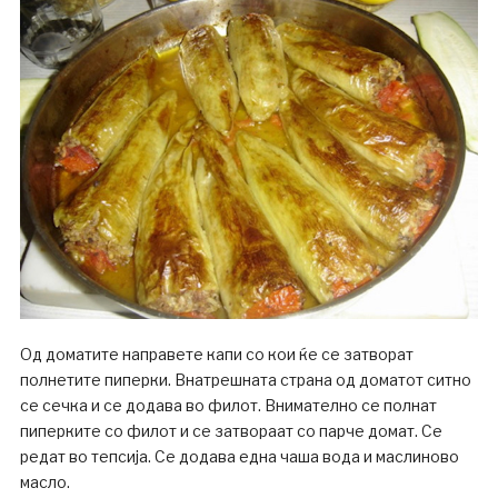
Од доматите направете капи со кои ќе се затворат
полнетите пиперки. Внатрешната страна од доматот ситно
се сечка и се додава во филот. Внимателно се полнат
пиперките со филот и се затвораат со парче домат. Се
редат во тепсија. Се додава една чаша вода и маслиново
масло.