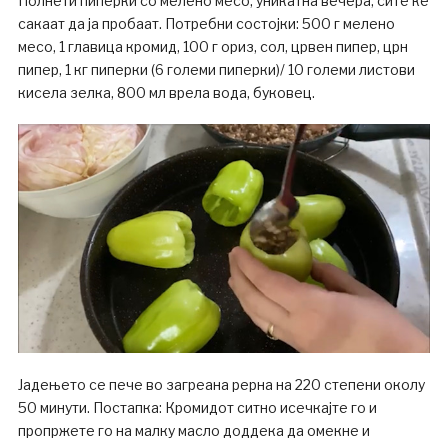
Полнети пиперки со мелено месо, уникатна вечера, сите ќе
сакаат да ја пробаат. Потребни состојки: 500 г мелено
месо, 1 главица кромид, 100 г ориз, сол, црвен пипер, црн
пипер, 1 кг пиперки (6 големи пиперки)/ 10 големи листови
кисела зелка, 800 мл врела вода, буковец.
Јадењето се пече во загреана рерна на 220 степени околу
50 минути. Постапка: Кромидот ситно исечкајте го и
пропржете го на малку масло доддека да омекне и