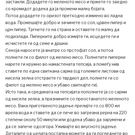
застакли. Додадете го меленото месо и пржете го заедно
со кромидот додека да ја промени малку бојата.
Потоа додадете го оризот претходно измиено во ладна
вода. Промешајте добро и зачинете со сол, црвен пипер и
црн пипер. Тргнете го на страна и оставете го малку да
подизлади. Пиперките добро измијте ги, исцедете ги и
исчистете ги од семе и дршки.
Секоја наросете ја внатре со прстофат сол, а потоа
полнете ги со филот од мелено месо. Полнетите пиперки
нарете ги кружно во намастената тепсија, а помеѓу нив
ставете по една свиткана сарма (од големите листови од
кисела зелка отстраете го тврдиот дел, полнете ги со
филот од мелено месо и убаво свиткајте ги).
Исто така, и средината на тепсијата пополнете ја со сарми
од кисела зелка, а празнините со преостанатото меленото
месо. Вака приготвеното јадење прелијте го со 800 мл
врела вода и ставете да се пече во загреана рерна на 220
степени околу 50 минути или додека убаво да зарумени и
да се запече одозгора. Уживајте во вкусното јадење.
Деталите од целата постапка можете да ги погледнете во