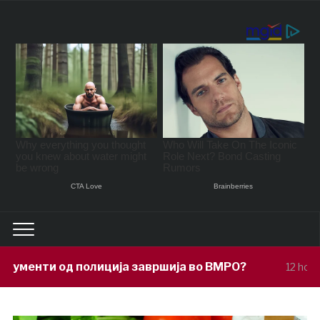
ција завршија во ВМРО?
Под покров
12 hours ago