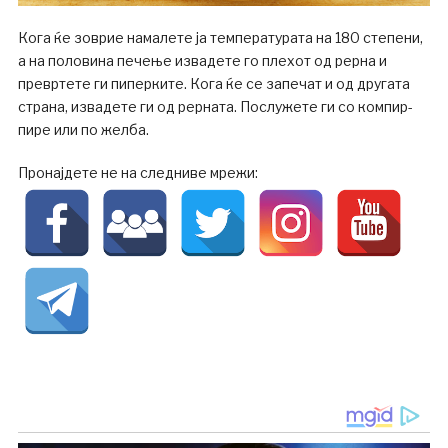
Кога ќе зоврие намалете ја температурата на 180 степени,
а на половина печење извадете го плехот од рерна и
превртете ги пиперките. Кога ќе се запечат и од другата
страна, извадете ги од рерната. Послужете ги со компир-
пире или по желба.
Пронајдете не на следниве мрежи: