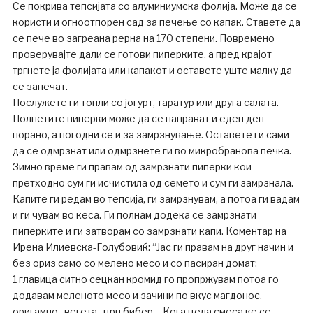
Се покрива тепсијата со алуминиумска фолија. Може да се
користи и огноотпорен сад за печење со капак. Ставете да
се пече во загреана рерна на 170 степени. Повремено
проверувајте дали се готови пиперките, а пред крајот
тргнете ја фолијата или капакот и оставете уште малку да
се запечат.
Послужете ги топли со јогурт, таратур или друга салата.
Полнетите пиперки може да се направат и еден ден
порано, а погодни се и за замрзнување. Оставете ги сами
да се одмрзнат или одмрзнете ги во микробранова печка.
Зимно време ги правам од замрзнати пиперки кои
претходно сум ги исчистила од семето и сум ги замрзнала.
Капите ги редам во тепсија, ги замрзнувам, а потоа ги вадам
и ги чувам во кеса. Ги полнам додека се замрзнати
пиперките и ги затворам со замрзнати капи. Коментар на
Ирена Илиевска-Голубовиќ: “Јас ги правам на друг начин и
без ориз само со мелено месо и со пасиран домат:
1 главица ситно сецкан кромид го пропржувам потоа го
додавам меленото месо и зачини по вкус магдонос,
оригамно , вегета , црн бибер… Кога цела смеса ке се