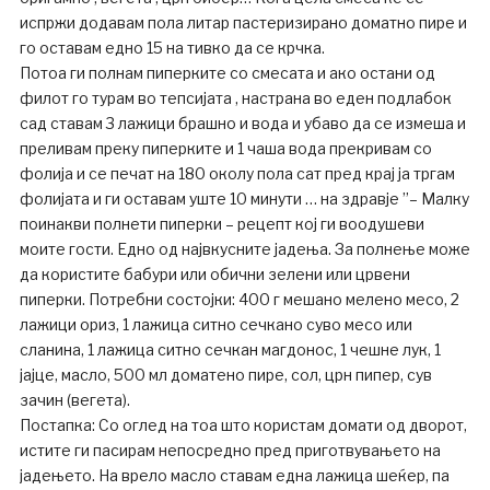
испржи додавам пола литар пастеризирано доматно пире и
го оставам едно 15 на тивко да се крчка.
Потоа ги полнам пиперките со смесата и ако остани од
филот го турам во тепсијата , настрана во еден подлабок
сад ставам 3 лажици брашно и вода и убаво да се измеша и
преливам преку пиперките и 1 чаша вода прекривам со
фолија и се печат на 180 околу пола сат пред крај ја тргам
фолијата и ги оставам уште 10 минути … на здравје ”– Малку
поинакви полнети пиперки – рецепт кој ги воодушеви
моите гости. Едно од највкусните јадења. За полнење може
да користите бабури или обични зелени или црвени
пиперки. Потребни состојки: 400 г мешано мелено месо, 2
лажици ориз, 1 лажица ситно сечкано суво месо или
сланина, 1 лажица ситно сечкан магдонос, 1 чешне лук, 1
јајце, масло, 500 мл доматено пире, сол, црн пипер, сув
зачин (вегета).
Постапка: Со оглед на тоа што користам домати од дворот,
истите ги пасирам непосредно пред приготвувањето на
јадењето. На врело масло ставам една лажица шеќер, па