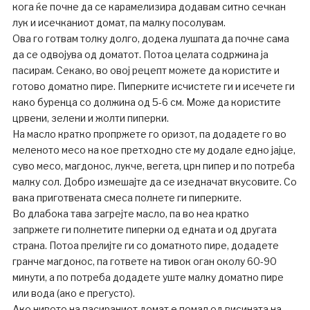
кога ќе почне да се карамелизира додавам ситно сечкан
лук и исечканиот домат, па малку посолувам.
Ова го готвам толку долго, додека лушпата да почне сама
да се одвојува од доматот. Потоа целата содржина ја
пасирам. Секако, во овој рецепт можете да користите и
готово доматно пире. Пиперките исчистете ги и исечете ги
како буренца со должина од 5-6 см. Може да користите
црвени, зелени и жолти пиперки.
На масло кратко пропржете го оризот, па додадете го во
меленото месо на кое претходно сте му додале едно јајце,
суво месо, магдонос, лукче, вегета, црн пипер и по потреба
малку сол. Добро измешајте да се изедначат вкусовите. Со
вака приготвената смеса полнете ги пиперките.
Во длабока тава загрејте масло, па во неа кратко
запржете ги полнетите пиперки од едната и од другата
страна. Потоа прелијте ги со доматното пире, додадете
гранче магдонос, па гответе на тивок оган околу 60-90
минути, а по потреба додадете уште малку доматно пире
или вода (ако е прегусто).
Ако нивото на пасираниот домат е помал од висината на