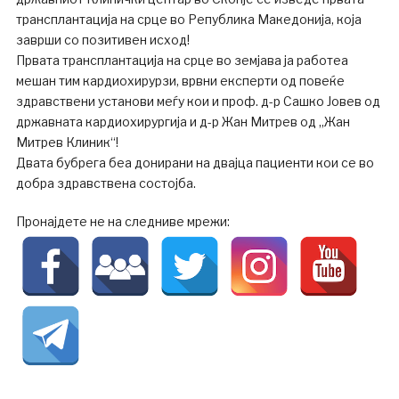
трансплантација на срце во Република Македонија, која
заврши со позитивен исход!
Првата трансплантација на срце во земјава ја работеа
мешан тим кардиохирурзи, врвни експерти од повеќе
здравствени установи меѓу кои и проф. д-р Сашко Јовев од
државната кардиохирургија и д-р Жан Митрев од „Жан
Митрев Клиник“!
Двата бубрега беа донирани на двајца пациенти кои се во
добра здравствена состојба.
Пронајдете не на следниве мрежи: