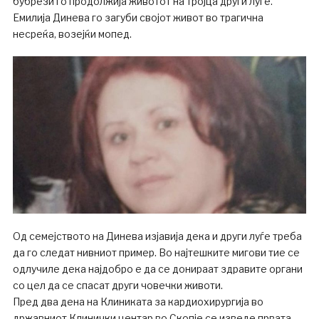
бубрези го продолжија животот на тројца други луѓе.
Емилија Динева го загуби својот живот во трагична
несреќа, возејќи мопед.
Од семејството на Динева изјавија дека и други луѓе треба
да го следат нивниот пример. Во најтешките мигови тие се
одлучиле дека најдобро е да се донираат здравите органи
со цел да се спасат други човечки животи.
Пред два дена на Клиниката за кардиохирургија во
државниот Клинички центар во Скопје се изведе првата