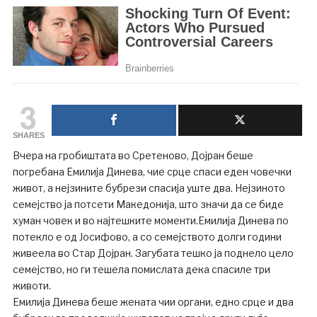
3
SHARES
Вчера на гробиштата во Сретеново, Дојран беше
погребана Емилија Динева, чие срце спаси еден човечки
живот, а нејзините бубрези спасија уште два. Нејзиното
семејство ја потсети Македонија, што значи да се биде
хуман човек и во најтешките моменти.Емилија Динева по
потекло е од Јосифово, а со семејството долги години
живеела во Стар Дојран. Загубата тешко ја поднело цело
семејство, но ги тешела помислата дека спасиле три
животи.
Емилија Динева беше жената чии органи, едно срце и два