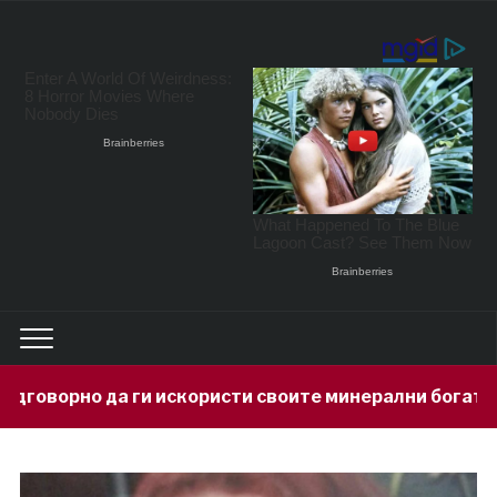
скористи своите минерални богатства
6 hours ago