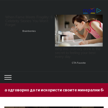
а ги искористи своите минерални богатства
1 da