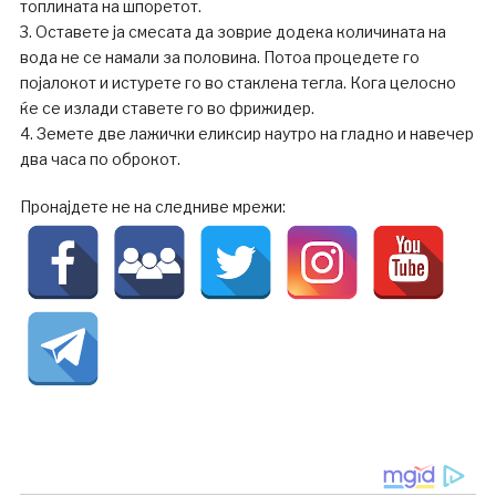
топлината на шпоретот.
3. Оставете ја смесата да зоврие додека количината на
вода не се намали за половина. Потоа процедете го
појалокот и истурете го во стаклена тегла. Кога целосно
ќе се излади ставете го во фрижидер.
4. Земете две лажички еликсир наутро на гладно и навечер
два часа по оброкот.
Пронајдете не на следниве мрежи: