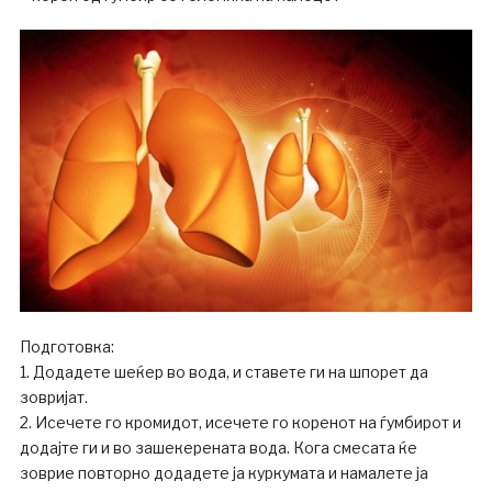
Подготовка:
1. Додадете шеќер во вода, и ставете ги на шпорет да
зовријат.
2. Исечете го кромидот, исечете го коренот на ѓумбирот и
додајте ги и во зашекерената вода. Кога смесата ќе
зоврие повторно додадете ја куркумата и намалете ја