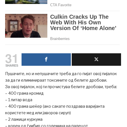
31
SHARES
Пушачите, но и непушачите треба да го пијат овој пијалок
за да ги елиминираат токсините од белите дробови.
За овој пијалок, кој ги прочистува белите дробови, треба:
– 400 грама кромид
– 1 литар вода
– 400 грама шеќер (ако сакате поздрава варијанта
користете мед или јаворов сируп)
– 2 лажици куркума
– корен од ѓумбир со големина на палецот