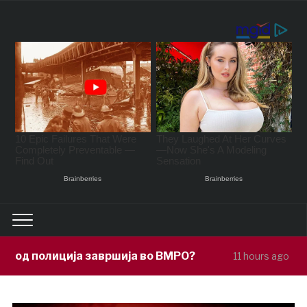
ршија во ВМРО?
Под покровителство 
11 hours ago