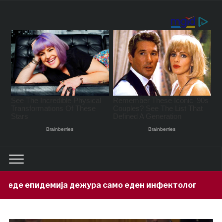
жура само еден инфектолог
Приведе
10 hours ago