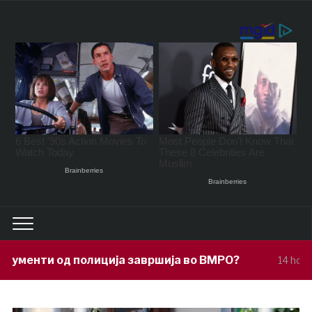
ја завршија во ВМРО?
Под покровит
14 hours ago