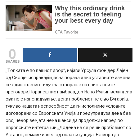
0
SHARES
„Топката е во вашиот двор“, изјави Урсула фон дер Лајен
од Скопјe, испраќајќи јасна порака дека уставните измени
се единствениот клуч за отворање на пристапните
преговори.Поранешниот амбасадор Нано Ружин вели дека
ова не е изненадување, дека проблемот не е во Бугарија,
туку во нашата неспособност да ги исполниме условите
договорени со Европската Унија и предупредува дека без
овој чекор земјата нема шанси да продолжи напред во
европските интеграции.„Додека не се реши проблемот со
Уставот, немаме излез од оваа ситуација. Не мора да