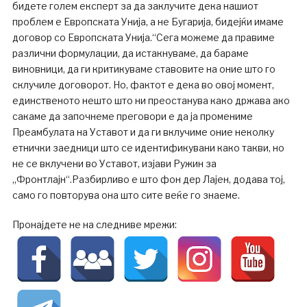
бидете голем експерт за да заклучите дека нашиот
проблем е Европската Унија, а не Бугарија, бидејќи имаме
договор со Европската Унија.“Сега можеме да правиме
различни формулации, да истакнуваме, да бараме
виновници, да ги критикуваме ставовите на оние што го
склучиле договорот. Но, фактот е дека во овој момент,
единственото нешто што ни преостанува како држава ако
сакаме да започнеме преговори е да ја промениме
Преамбулата на Уставот и да ги вклучиме оние неколку
етнички заедници што се идентификувани како такви, но
не се вклучени во Уставот, изјави Ружин за
„Фронтлајн“.Разбирливо е што фон дер Лајен, додава тој,
само го повторува она што сите веќе го знаеме.
Пронајдете не на следниве мрежи: