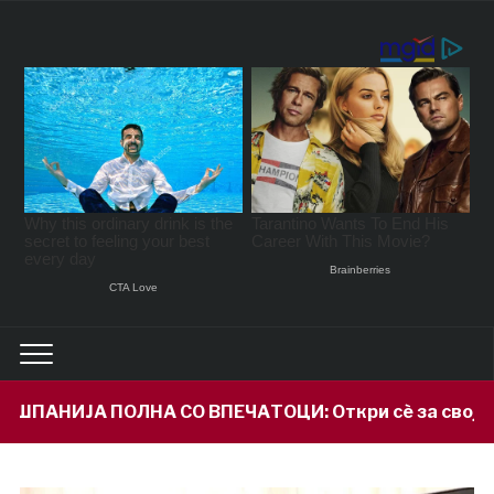
 ВПЕЧАТОЦИ: Откри сè за својот внук Илијан и приз