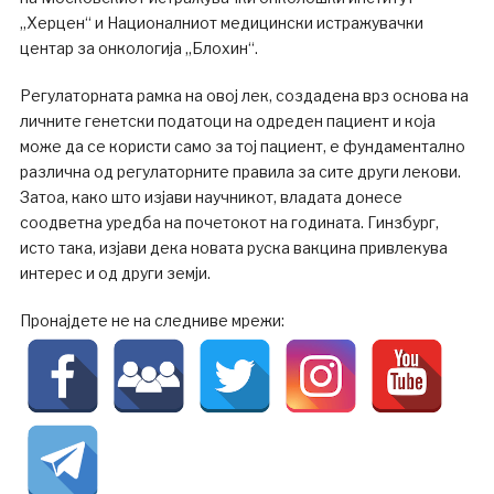
„Херцен“ и Националниот медицински истражувачки
центар за онкологија „Блохин“.
Регулаторната рамка на овој лек, создадена врз основа на
личните генетски податоци на одреден пациент и која
може да се користи само за тој пациент, е фундаментално
различна од регулаторните правила за сите други лекови.
Затоа, како што изјави научникот, владата донесе
соодветна уредба на почетокот на годината. Гинзбург,
исто така, изјави дека новата руска вакцина привлекува
интерес и од други земји.
Пронајдете не на следниве мрежи: