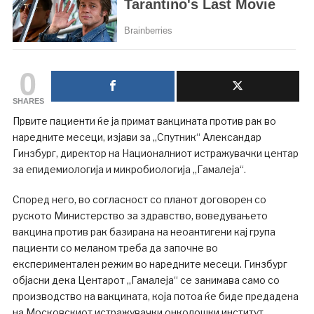
0
SHARES
Првите пациенти ќе ја примат вакцината против рак во
наредните месеци, изјави за „Спутник“ Александар
Гинзбург, директор на Националниот истражувачки центар
за епидемиологија и микробиологија „Гамалеја“.
Според него, во согласност со планот договорен со
руското Министерство за здравство, воведувањето
вакцина против рак базирана на неоантигени кај група
пациенти со меланом треба да започне во
експериментален режим во наредните месеци. Гинзбург
објасни дека Центарот „Гамалеја“ се занимава само со
производство на вакцината, која потоа ќе биде предадена
на Московскиот истражувачки онколошки институт