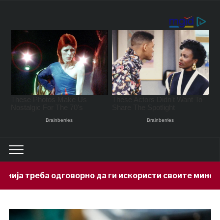
рно да ги искористи своите минерални богатства