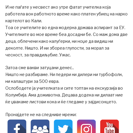
И не паѓате у несвест ако утре фатат учителка која
работела вон работното време како платен убиец на нарко
картелот во Кали.
Тоа се учителите во една модерна држава аспирант за ЕУ.
Учителките во мое време беа досадни бе. Со маж дома две
деца, облечени како калуѓерки, ни ноџе да видиш ни
деколте. Ништо. И ни збореа глупости, за морал за
чесност, за правдиљубие. Ужас.
Затоа сме вакви затуцани денес..
Ништо не разбираме. Ни педери ни дилери ни турбофолк,
ни калаштури за 500 евра.
Ослободете ја учителката и сите топтан на екскурзија во
Колумбија. Ама доживотна. Децава додека ни дилаат ние
ќе џвакаме листови кока и ќе гледаме у зајдисонцето.
Пронајдете не на следниве мрежи: