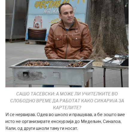
САШО ТАСЕВСКИ: А МОЖЕ ЛИ УЧИТЕЛКИТЕ ВО
СЛОБОДНО ВРЕМЕ ДА РАБОТАТ КАКО СИКАРИЈА ЗА
КАРТЕЛИТЕ?
И се нервирав. Одев во школо и прашував, а бе зошто вие
исто не организирате екскурзија до Медељин, Синалоа,
Кали, од други школи таму ги носат.