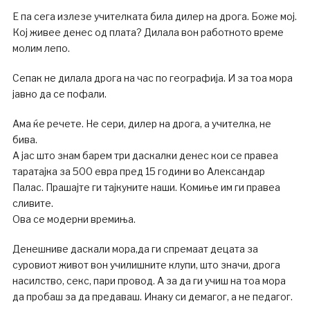
Е па сега излезе учителката била дилер на дрога. Боже мој.
Кој живее денес од плата? Дилала вон работното време
молим лепо.
Сепак не дилала дрога на час по географија. И за тоа мора
јавно да се пофали.
Ама ќе речете. Не сери, дилер на дрога, а учителка, не
бива.
А јас што знам барем три даскалки денес кои се правеа
таратајка за 500 евра пред 15 години во Александар
Палас. Прашајте ги тајкуните наши. Комиње им ги правеа
сливите.
Ова се модерни времиња.
Денешниве даскали мора,да ги спремаат децата за
суровиот живот вон училишните клупи, што значи, дрога
насилство, секс, пари провод. А за да ги учиш на тоа мора
да пробаш за да предаваш. Инаку си демагог, а не педагог.