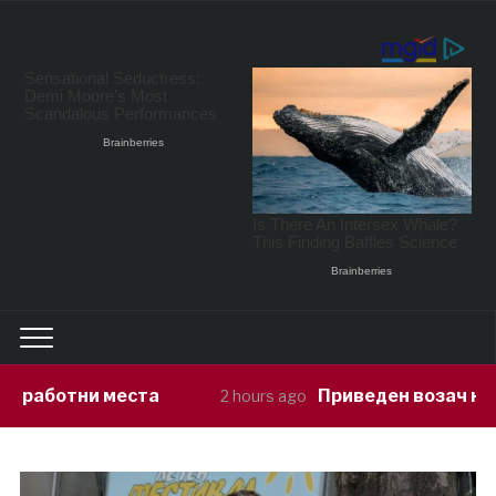
Приведен возач кој ја предизвикал не
2 hours ago