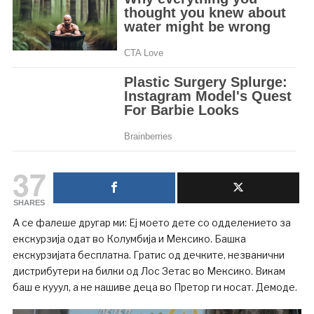
37
SHARES
А се фалеше другар ми: Еј моето дете со одделението за
екскурзија одат во Колумбија и Мексико. Башка
екскурзијата бесплатна. Гратис од дечките, незванични
дистрибутери на билки од Лос Зетас во Мексико. Викам
баш е кууул, а не нашиве деца во Претор ги носат. Демоде.