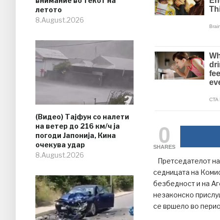
внимание во текот на
летото
8.August.2026
(Видео) Тајфун со налети
0
на ветер до 216 км/ч ја
погоди Јапонија, Кина
очекува удар
SHARES
8.August.2026
Претседателот на С
седницата на Комис
безбедност и на Аг
незаконско прислу
се вршело во перио