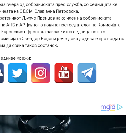
аа вчера од собраниската прес-служба, со седницата ќе
ичката на СДСМ, Славјанка Петровска.
пратеникот Љупчо Пренџов како член на собраниската
 на АНБ и АР јавно го повика претседателот на Комисијата
 Eвропскиот фронт да закаже итна седница по што
Комисијата Скендер Реџепи рече дека додека е претседател
ма да свика таков состанок.
ледниве мрежи: