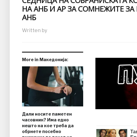
СЕДНИЦА НА СОБРАНИСКАТА КО
НА АНБ И АР ЗА СОМНЕЖИТЕ З
АНБ
Written by
More in Македонија:
Дали носите паметен
часовник? Има едно
нешто на кое треба да
обрнете посебно