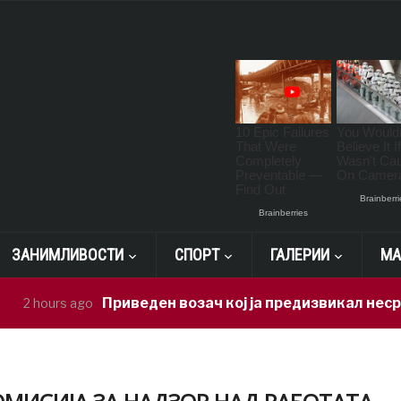
ЗАНИМЛИВОСТИ
СПОРТ
ГАЛЕРИИ
МА
Приведен возач кој ја предизвикал несреќата во
s ago