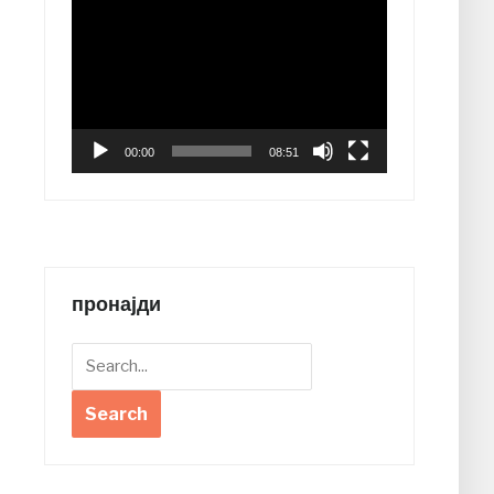
Video
Player
00:00
08:51
пронајди