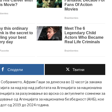
Сподели
Твитни
обранието, Африм Гаши за денеска во 11 часот ја закажа
ијата за надзор над работата на Агенцијата за национална
енцијата за разузнавање во врска со актуелните сомнежи за
шување од Агенцијата за национална безбедност (АНБ), кое
дот од 2019 до 2024 година.