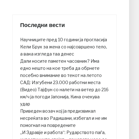
Последни вести
Научниците пред 10 години ја прогласија
Кели Брук за жена со најсовршено тело,
а вака изгледа таа денес
Дали носите паметен часовник? Има
едно нешто на кое треба да обрнете
посебно внимание во текот на летото
САД: Изгубени 23.000 работни места
(Видео) Тајфун со налети на ветер до 216
км/ч ја погоди Јапонија, Кина очекува
удар
Приведен возач кој ја предизвикал
несреќата во Радишани, избегал и не им
помогнал на повредените
„И Здравје и работа“: Рударството паѓа,