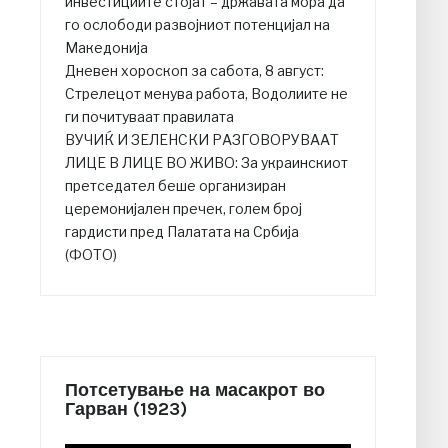
инвестициите стојат – државата мора да
го ослободи развојниот потенцијал на
Македонија
Дневен хороскоп за сабота, 8 август:
Стрелецот менува работа, Водолиите не
ги почитуваат правилата
ВУЧИЌ И ЗЕЛЕНСКИ РАЗГОВОРУВААТ
ЛИЦЕ В ЛИЦЕ ВО ЖИВО: За украинскиот
претседател беше организиран
церемонијален пречек, голем број
гардисти пред Палатата на Србија
(ФОТО)
Потсетување на масакрот во
Гарван (1923)