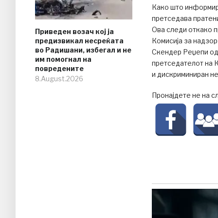
Како што информир
претседава пратен
Ова следи откако 
Приведен возач кој ја
предизвикал несреќата
Комисија за надзор
во Радишани, избегал и не
Скендер Реџепи од
им помогнал на
претседателот на 
повредените
и дискриминиран не
8.August.2026
Пронајдете не на с