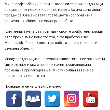
Микрософт објави дека ги затвора сите свои продавници
во наредниот период и дека во иднина ќе има само онлајн
продажба. Ова е новата стратешката корпоративна
промена во областа на малопродажбата.
Компанијата нема да ги отпушти своите вработени поради
оваа промена, но наместо тоа, сите вработени во
Микрософт ќе продолжат да работат во канцеларии и
деловни објекти.
Инаку продавниците на технолошкиот гигант се затворени
уште од март и ова е на некој начин предизивикана
промена на прилагодување. Многу компании веќе се
движат по оваа иста патека.
Пронајдете не на следниве мрежи: