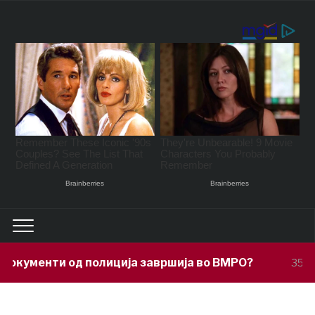
ција завршија во ВМРО?
Под покр
35 minutes ago