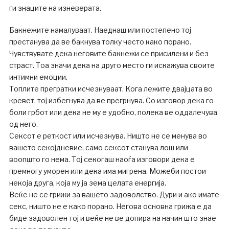
ги знаците на изневерата.
Бакнежите намалуваат. Наеднаш или постепено тој
престанува да ве бакнува толку често како порано.
Чувствувате дека неговите бакнежи се присилени и без
страст. Тоа значи дека на друго место ги искажува своите
интимни емоции.
Топлите прегратки исчезнуваат. Кога лежите двајцата во
кревет, тој избегнува да ве прегрнува. Со изговор дека го
боли грбот или дека не му е удобно, полека ве оддалечува
од него.
Сексот е реткост или исчезнува. Ништо не се менува во
вашето секојдневие, само сексот станува лош или
воопшто го нема. Тој секогаш наоѓа изговори дека е
премногу уморен или дека има мигрена. Можеби постои
некоја друга, која му ја зема целата енергија.
Веќе не се грижи за вашето задоволство. Дури и ако имате
секс, ништо не е како порано. Негова основна грижа е да
биде задоволен тој и веќе не ве допира на начин што знае