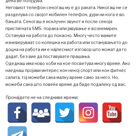
дека ве полудува.
Неговиот телефон секогаш му е до раката. Никогаш не се
разделува со својот мобилен телефон, дури ни кога е во
бањата. Секогаш е исклучен звукот и после секоја
пристигната SMS- порака или јавување е вознемирен.
Останува на работа до покасно. Многу често мажите
изневеруваат со колешка на работа или останувањето до
доцна на работа им е најлесниот изговор што можат да го
дадат, без вие да поставувате прашања.
Одеднаш има ново хоби на кое посветува многу време. Ако
наеднаш пројави интерес кон некој спорт или кон фитнес
салата, тој можеби сака малку време само за него. Но,
можеби сака што повеќе време да биде подалеку од вас.
Пронајдете не на следниве мрежи: