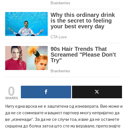
0
SHARES
Ниту една врска не е заштитена од изневерата. Вие може и
да не се сомневате и вашиот партнер многу непријатно да
ве „изненади“. За да не се случи тоа, и вие да не останете
скршена до болка затоа што сте му верувале, препознајте