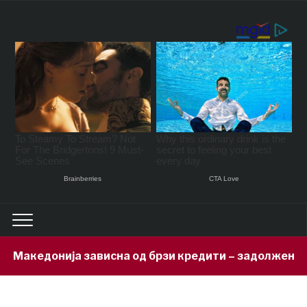
висна од брзи кредити – задолжени 333 милиони евра 