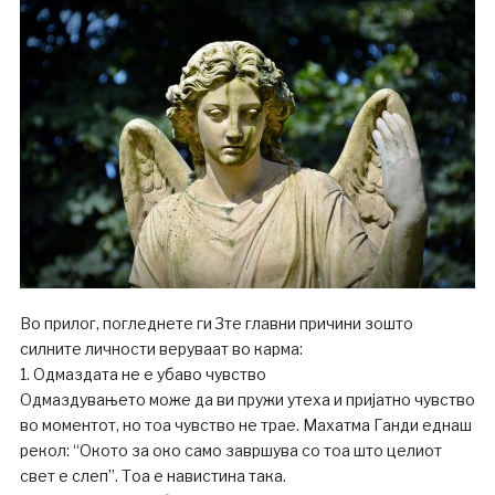
Во прилог, погледнете ги 3те главни причини зошто
силните личности веруваат во карма:
1. Одмаздата не е убаво чувство
Одмаздувањето може да ви пружи утеха и пријатно чувство
во моментот, но тоа чувство не трае. Махатма Ганди еднаш
рекол: “Окото за око само завршува со тоа што целиот
свет е слеп”. Тоа е навистина така.