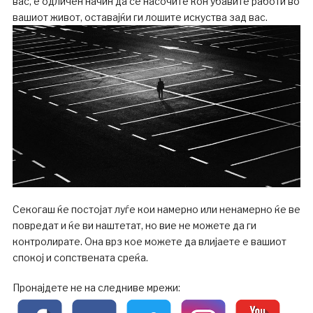
вас, е одличен начин да се насочите кон убавите работи во
вашиот живот, оставајќи ги лошите искуства зад вас.
Секогаш ќе постојат луѓе кои намерно или ненамерно ќе ве
повредат и ќе ви наштетат, но вие не можете да ги
контролирате. Она врз кое можете да влијаете е вашиот
спокој и сопствената среќа.
Пронајдете не на следниве мрежи: