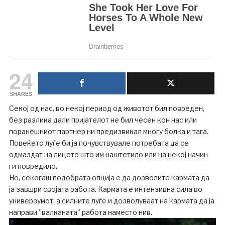
24
SHARES
Секој од нас, во некој период од животот бил повреден,
без разлика дали пријателот не бил чесен кон нас или
поранешниот партнер ни предизвикал многу болка и тага.
Повеќето луѓе би ја почувствувале потребата да се
одмаздат на лицето што им наштетило или на некој начин
ги повредило.
Но, секогаш подобрата опција е да дозволите кармата да
ја завшри својата работа. Кармата е интензивна сила во
универзумот, а силните луѓе и дозволуваат на кармата да ја
направи ”валканата” работа наместо нив.