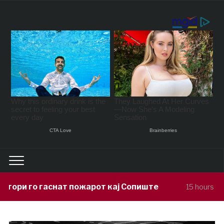
ожарот кај Сопиште
Утре сончево и 
15 hours ago