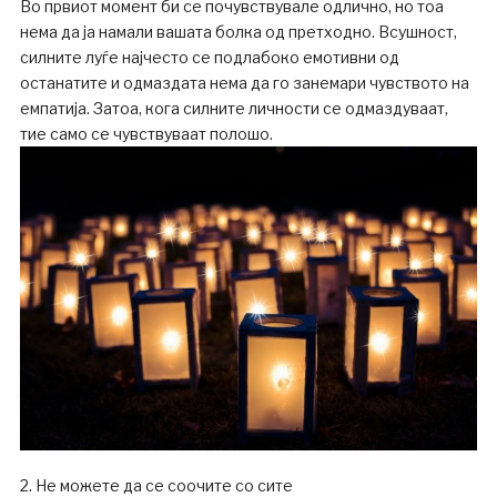
Во првиот момент би се почувствувале одлично, но тоа
нема да ја намали вашата болка од претходно. Всушност,
силните луѓе најчесто се подлабоко емотивни од
останатите и одмаздата нема да го занемари чувството на
емпатија. Затоа, кога силните личности се одмаздуваат,
тие само се чувствуваат полошо.
2. Не можете да се соочите со сите