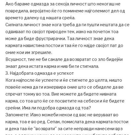
Ако бараме одмазда за секоја личност што некогаш не
повредила, веројатно ќе го поминеме најголемиот дел од
времето далеку од нашата среќа.
Силната личност знае кога треба да ги пушти нештата да се
одвиваат по својот природен тек, иако на почеток тоа
може да биде фрустрирачки. Таа личност знае дека
кармата навистина постои и таа ќе го најде својот пат до
оние кои им згрешиле.
Всушност, тие не би сакале да возвратат со зло бидејќи
знаат дека истата карма и нив би ги стигнала.
3. Најдобрата одмазда е успехот
Кога најпосле ќе успеете и ќе стигнете до целта, ништо
повеќе нема да ги изнервира оние што се обиделе да ве
спречат токму во тоа. Вие можете да бидете нивната
карма, со тоа што ќе се посветите на себеси и ќе бидете
среќни. Има ли подобра одмазда од тоа?
Запомнете: Иако можеби некои од вас не веруваат во
карма, тоа е во ред. Сепак, помислата дека кармата постои
и дека таа ќе ”возврати” за сите неправди нанесени врз