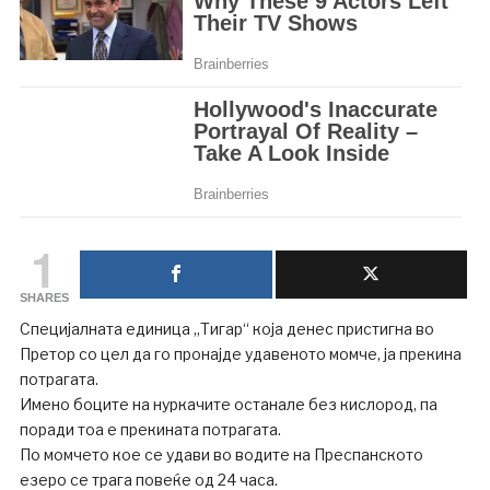
1
SHARES
Специјалната единица „Тигар“ која денес пристигна во
Претор со цел да го пронајде удавеното момче, ја прекина
потрагата.
Имено боците на нуркачите останале без кислород, па
поради тоа е прекината потрагата.
По момчето кое се удави во водите на Преспанското
езеро се трага повеќе од 24 часа.