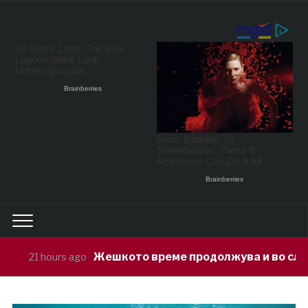
шкото време продолжува и во следните денови, тем