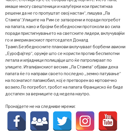
имаше многу свештеници и калуѓерки кои пристигнаа
решени да не го пропуштат овој настан“, пишува „Ла
Стампа“.Улиците на Рим се затворени и поради погребот
на папата, како и бројни безбедносни протоколи во сила
поради пристигнувањето на светските лидери, вклучувајќи
го и американскиот претседател Доналд
Трамп.Безбедносните планови вклучуваат борбени авиони
„Еурофајтер“, оружје што се користи против беспилотни
летала и илјадници полицајци што ќе патролираат по
улиците. Италијанскиот весник „Ла Стампа“ објави дека
папата ќе го направи своето последно „земно патување“
на познатиот папамобил, кој е претворен во мртовечко
возило.По погребот, гробот на папата Франциско ќе биде
достапен за верниците од недела наутро.
Пронајдете не на следниве мрежи: