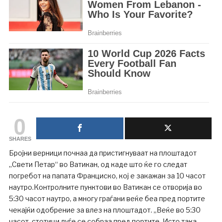
0
SHARES
Бројни верници почнаа да пристигнуваат на плоштадот
„Свети Петар“ во Ватикан, од каде што ќе го следат
погребот на папата Франциско, кој е закажан за 10 часот
наутро.Контролните пунктови во Ватикан се отворија во
5:30 часот наутро, а многу граѓани веќе беа пред портите
чекајќи одобрение за влез на плоштадот. „Веќе во 5:30
часот, стотици луѓе се собраа пред портите. Исто така,