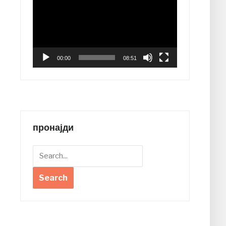
Player
00:00
08:51
пронајди