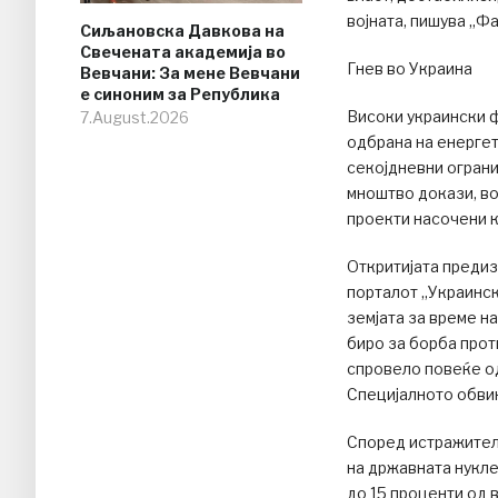
војната, пишува „Фа
Сиљановска Давкова на
Свечената академија во
Гнев во Украина
Вевчани: За мене Вевчани
е синоним за Република
Високи украински 
7.August.2026
одбрана на енергет
секојдневни ограни
мноштво докази, во
проекти насочени к
Откритијата предиз
порталот „Украинск
земјата за време н
биро за борба прот
спровело повеќе од
Специјалното обвин
Според истражител
на државната нукле
до 15 проценти од 