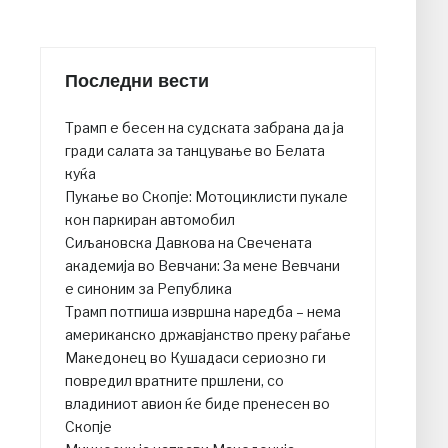
Последни вести
Трамп е бесен на судската забрана да ја
гради салата за танцување во Белата
куќа
Пукање во Скопје: Мотоциклисти пукале
кон паркиран автомобил
Сиљановска Давкова на Свечената
академија во Вевчани: За мене Вевчани
е синоним за Република
Трамп потпиша извршна наредба – нема
американско државјанство преку раѓање
Македонец во Кушадаси сериозно ги
повредил вратните пршлени, со
владиниот авион ќе биде пренесен во
Скопје