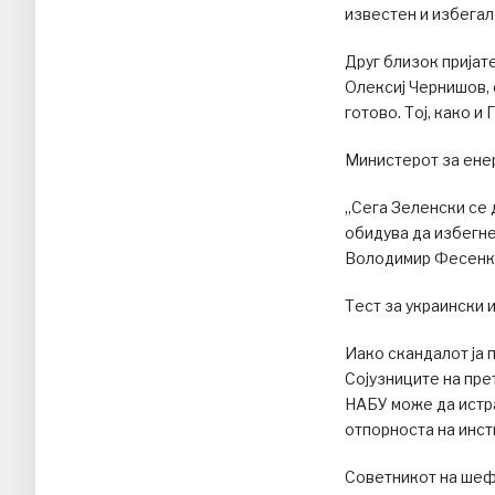
известен и избегал
Друг близок пријат
Олексиј Чернишов, 
готово. Тој, како и
Министерот за енер
„Сега Зеленски се 
обидува да избегне
Володимир Фесенк
Тест за украински 
Иако скандалот ја 
Сојузниците на пре
НАБУ може да истра
отпорноста на инст
Советникот на шеф