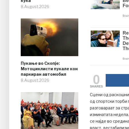
куќа
8.August.2026
Пукање во Скопје:
Мотоциклисти пукале кон
0
паркиран автомобил
8.August.2026
SHARES
Сцени од раскошни 
од спортски торби 
разговараат за стр
изминатата недела
се најде во средин
власт, дестабилизи