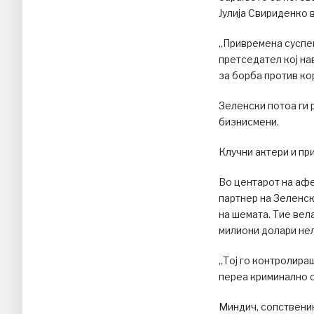
Јулија Свириденко 
„Привремена суспен
претседател кој на
за борба против ко
Зеленски потоа ги 
бизнисмени.
Клучни актери и пр
Во центарот на афе
партнер на Зеленск
на шемата. Тие вел
милиони долари не
„Тој го контролира
переа криминално 
Миндич, сопственик