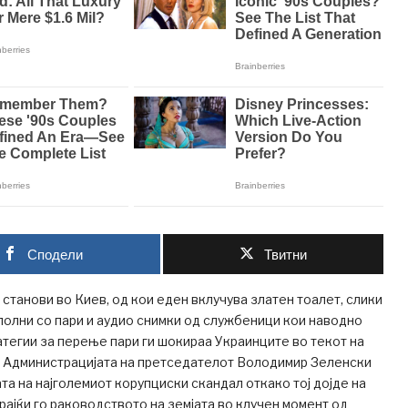
Сподели
Твитни
станови во Киев, од кои еден вклучува златен тоалет, слики
полни со пари и аудио снимки од службеници кои наводно
атегии за перење пари ги шокираа Украинците во текот на
. Администрацијата на претседателот Володимир Зеленски
ата на најголемиот корупциски скандал откако тој дојде на
рајќи го раководството на земјата во клучен момент од