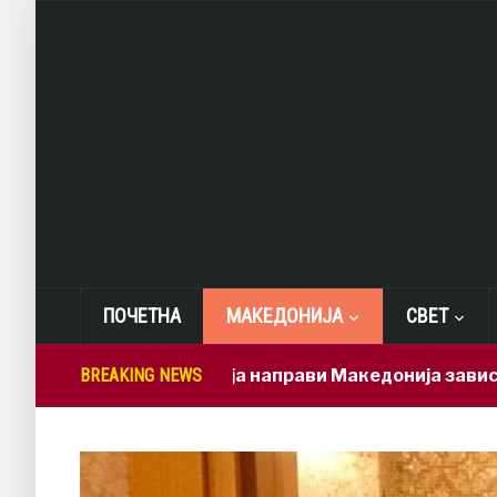
ПОЧЕТНА
МАКЕДОНИЈА
СВЕТ
Мицкоски ја направи Македонија зависна од бр
BREAKING NEWS