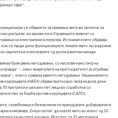
јненшл тајмс“.
функционери се обвинети за примање мито во проекти за
ски централи , во време кога Украинците живеат со
чувања на електричната енергија. Истражителите објавија
 кои се тврди дека функционерите земале мито за градежни
он заштита на електраните од руски ракетни напади.
викаа бран јавно негодување, со наслови како оној на
а правда“ – „како пријателите на претседателот ја ограбија
а војна“ – кои го сумираа јавното негодување. Националното
ив корупцијата (НАБУ) објави претходно оваа недела дека
 70 претреси и уапсило пет лица во соработка со
ителство за борба против корупцијата (САПО).
ите, службеници и бизнисмени ги принудувале добавувачите
арна компанија „Енергоатом“ да платат мито во износ од 10
вредноста на секој договор. Исходот од 15-месечната