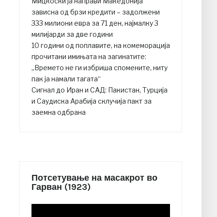
Мицкоски ја направи Македонија
зависна од брзи кредити – задолжени
333 милиони евра за 71 ден, најмалку 3
милијарди за две години
10 години од поплавите, на комеморација
прочитани имињата на загинатите:
„Времето не ги избриша спомените, ниту
пак ја намали тагата“
Сигнал до Иран и САД: Пакистан, Турција
и Саудиска Арабија склучија пакт за
заемна одбрана
Потсетување на масакрот во
Гарван (1923)
Video