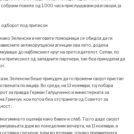
а собрани повеќе од 1.000 часа прислушувани разговори, ја
а одборот под притисок
како Зеленски и неговите помошници се обидоа да ги
ависните антикорупциски агенции ова лето, додека
ижуваше до најблискиот круг на претседателот. Сепак, по
 и притисокот од западните партнери, тие беа принудени да
от.
ази, Зеленски беше принуден да го промени својот пристап
пствената позиција. Во среда, на 13 ноември, тој побара
рот за правда Герман Галушченко и министерката за
на Гринчук, кои потоа беа отстранети од Советот за
ност .
огумина го оценија како бавен и слаб. Тој го даде својот
винувањата дури во понеделник вечерта, на 11 ноември, а
 оставка следеше дури во вторник, откако премиерката