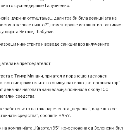
веќе го суспендираше Галушченко.
зија, дури ни отпуштање… дали тоа би била реакцијата на
вистина не знае ништо?“, коментираше истакнатиот активист
рупцијата Виталиј Шабунин.
разреши министрите и воведе санкции врз вклучените
ијатели на претседателот
рата е Тимур Миндич, пријател и поранешен деловен
и, кого истражителите го опишуваат како „ко-организатор“
ат дека низ неговата канцеларија поминале околу 100
легални средства.
ше работењето на таканаречената „перална“, каде што се
стекнати средства“, соопшти НАБУ.
 на компанијата „Квартал 95“, ко-основана од Зеленски, бил