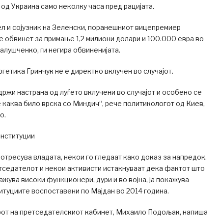
 од Украина само неколку часа пред рацијата.
ел и сојузник на Зеленски, поранешниот вицепремиер
е обвинет за примање 1,2 милиони долари и 100.000 евра во
 Галушченко, ги негира обвиненијата.
гетика Гринчук не е директно вклучен во случајот.
држи настрана од луѓето вклучени во случајот и особено се
 каква било врска со Миндич“, рече политикологот од Киев,
о.
институции
потресува владата, некои го гледаат како доказ за напредок.
тседателот и некои активисти истакнуваат дека фактот што
жува високи функционери, дури и во војна, ја покажува
итуциите воспоставени по Мајдан во 2014 година.
от на претседателскиот кабинет, Михаило Подољак, напиша