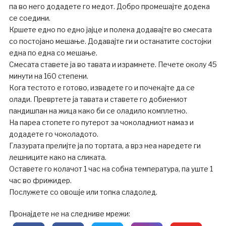
па во него додадете го медот. Добро промешајте додека
се соедини.
Кршете едно по едно јајце и полека додавајте во смесата
со постојано мешање. Додавајте ги и останатите состојки
една по една со мешање.
Смесата ставете ја во тавата и израмнете. Печете околу 45
минути на 160 степени.
Кога тестото е готово, извадете го и почекајте да се
олади. Превртете ја тавата и ставете го добиениот
пандишпан на жица како би се оладило комплетно.
На пареа стопете го путерот за чоколадниот намаз и
додадете го чоколадото.
Глазурата прелијте ја по тортата, а врз неа наредете ги
лешниците како на сликата.
Оставете го колачот 1 час на собна температура, па уште 1
час во фрижидер.
Послужете со овошје или топка сладолед.
Пронајдете не на следниве мрежи: