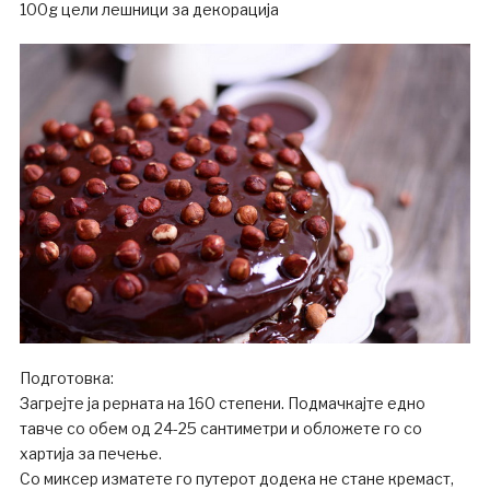
100g цели лешници за декорација
Подготовка:
Загрејте ја рерната на 160 степени. Подмачкајте едно
тавче со обем од 24-25 сантиметри и обложете го со
хартија за печење.
Со миксер изматете го путерот додека не стане кремаст,