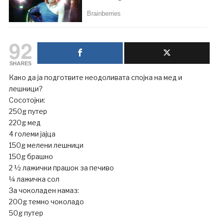
92
SHARES
Како да ја подготвите неодоливата спојка на мед и
лешници?
Сосотојки:
250g путер
220g мед
4 големи јајца
150g мелени лешници
150g брашно
2 ½ лажички прашок за печиво
¼ лажичка сол
За чоколаден намаз:
200g темно чоколадо
50g путер