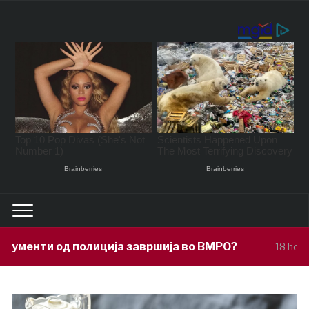
ија завршија во ВМРО?
Под покровит
18 hours ago