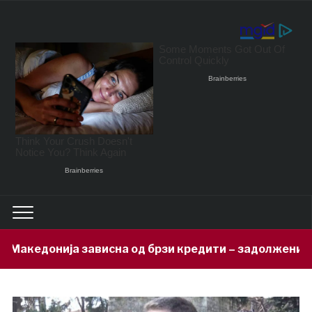
сна од брзи кредити – задолжени 333 милиони евра за