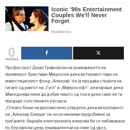
0
SHARES
Професорот Дејан Трајковски на укажувањето на
премиерот Христијан Мицкоски дека ветерниот парк на
инвестицискиот фонд „Алказар“ ќе ја продава струјата на
гигант од рангот на „Гугл“ и „Мајкрософт“, реагираше дека
Македонија нема да добие ништо од тоа и дека само ќе ги
предаде сопствените ресурси.
„Откако беше недвосмислено утврдено дека ветропаркот
на „Алказар Енерџи“ не носи никакви придобивки за
граѓаните, бидејќи електричната енергија би се набавувала
по берзански цени, еквивалентни на оние од увоз,