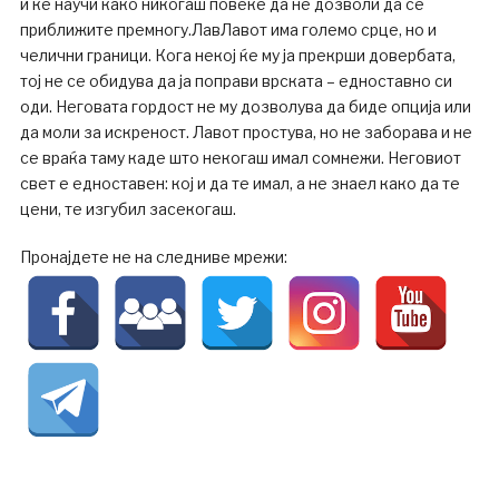
и ќе научи како никогаш повеќе да не дозволи да се
приближите премногу.ЛавЛавот има големо срце, но и
челични граници. Кога некој ќе му ја прекрши довербата,
тој не се обидува да ја поправи врската – едноставно си
оди. Неговата гордост не му дозволува да биде опција или
да моли за искреност. Лавот простува, но не заборава и не
се враќа таму каде што некогаш имал сомнежи. Неговиот
свет е едноставен: кој и да те имал, а не знаел како да те
цени, те изгубил засекогаш.
Пронајдете не на следниве мрежи: