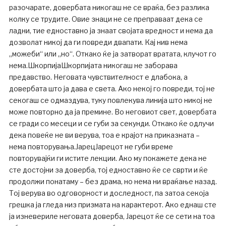
разочарате, довербата никогаш не се враќа, без разлика
колку се трудите. Овие знаци не се преправаат дека се
ладни, тие едноставно ја знаат својата вредност и нема да
дозволат никој да ги повреди двапати. Кај нив нема
„можеби“ или „но“. Откако ќе ја затворат вратата, клучот го
нема.ШкорпијаШкорпијата никогаш не заборава
предавство. Неговата чувствителност е длабока, а
довербата што ја дава е света. Ако некој го повреди, тој не
секогаш се одмаздува, туку повлекува линија што никој не
може повторно да ја премине. Во неговиот свет, довербата
се гради со месеци и се губи за секунди. Откако ќе одлучи
дека повеќе не ви верува, тоа е крајот на приказната –
нема повторувања.ЈарецЈарецот не губи време
повторувајќи ги истите лекции. Ако му покажете дека не
сте достојни за доверба, тој едноставно ќе се сврти и ќе
продолжи понатаму – без драма, но нема ни враќање назад.
Тој верува во одговорност и доследност, па затоа секоја
грешка ја гледа низ призмата на карактерот. Ако еднаш сте
ја изневериле неговата доверба, Јарецот ќе се сети на тоа