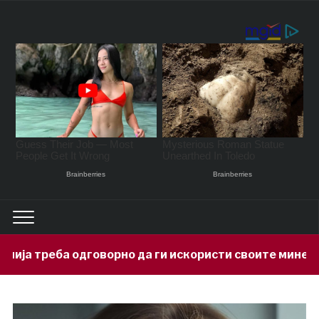
рно да ги искористи своите минерални богатства