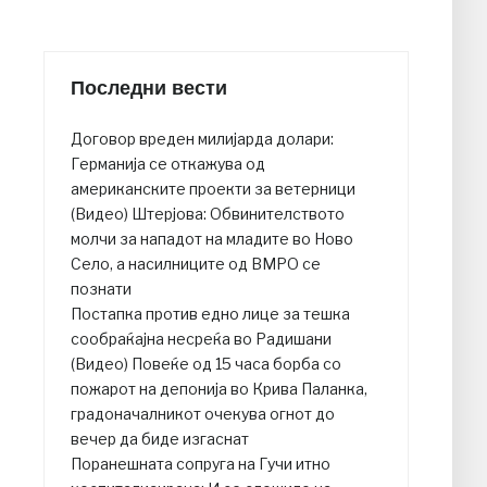
Последни вести
Договор вреден милијарда долари:
Германија се откажува од
американските проекти за ветерници
(Видео) Штерјова: Обвинителството
молчи за нападот на младите во Ново
Село, а насилниците од ВМРО се
познати
Постапка против едно лице за тешка
сообраќајна несреќа во Радишани
(Видео) Повеќе од 15 часа борба со
пожарот на депонија во Крива Паланка,
градоначалникот очекува огнот до
вечер да биде изгаснат
Поранешната сопруга на Гучи итно