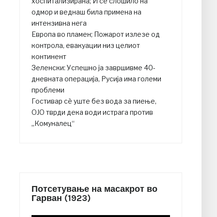
хоспитализирана; И се слошило на
одмор и веднаш била примена на
интензивна нега
Европа во пламен; Пожарот излезе од
контрола, евакуации низ целиот
континент
Зеленски: Успешно ја завршивме 40-
дневната операција, Русија има големи
проблеми
Гостивар сè уште без вода за пиење,
ОЈО тврди дека води истрага против
„Комуналец“
Потсетување на масакрот во
Гарван (1923)