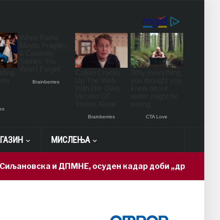
ГАЗИН
МИСЛЕЊА
а и ДПМНЕ, осуден кадар доби „државна тајна“ и ди