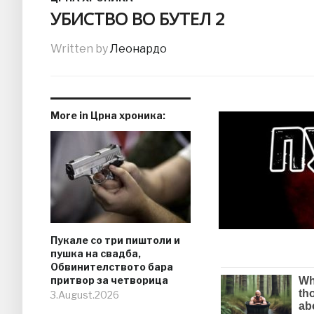
УБИСТВО ВО БУТЕЛ 2
Written by
Леонардо
More in Црна хроника:
Пукале со три пиштоли и
пушка на свадба,
Обвинителството бара
притвор за четворица
3.August.2026