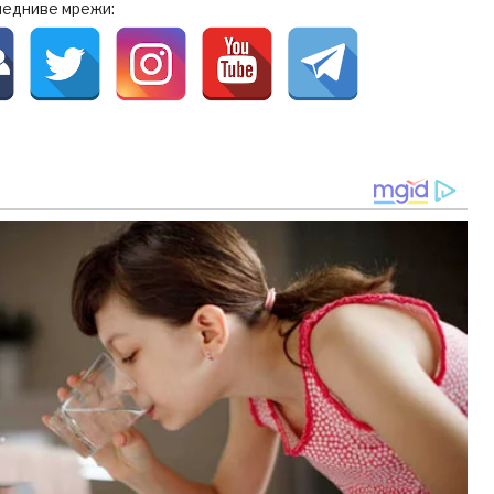
ледниве мрежи: