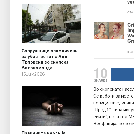
Сопружници осомничени
за убиството на Ацо
Трповски во скопска
10
Автокоманда
15.July.2026
SHARES
Во скопската насел
Се работи за место
полициски единици 
„Пред 10-тина мину
екипи“, велат од М
Неофицијално почин
Првичните наоди ја