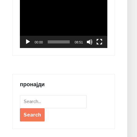
Video
Player
00:00
08:51
пронајди