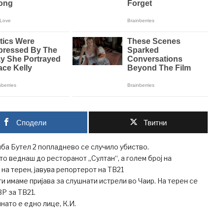
Сподели
Твитни
ба Бутел 2 попладнево се случило убиство.
то веднаш до ресторанот „Султан“, а голем број на
на терен, јавува репортерот на ТВ21
ти имаме пријава за слушнати истрели во Чаир. На терен се
ВР за ТВ21.
ато е едно лице, К.И.