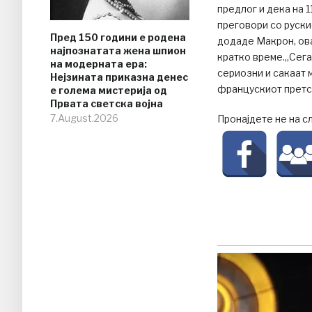
предлог и дека на 
преговори со руски
Пред 150 години е родена
додаде Макрон, ова
најпознатата жена шпион
кратко време.„Сега 
на модерната ера:
сериозни и сакаат м
Нејзината приказна денес
францускиот претс
е голема мистерија од
Првата светска војна
7.August.2026
Пронајдете не на с