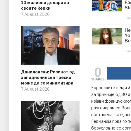
10 милиони долари за
своите ќерки
7.August.2026
0
Даниловски: Ризикот од
западнонилска треска
SHARES
може да се минимизира
Европските земји ѝ
7.August.2026
за примирје од 30 д
изјави францускио
разговарам со Воло
поставена, сè е јас
Германија прва го 
безусловно се согл