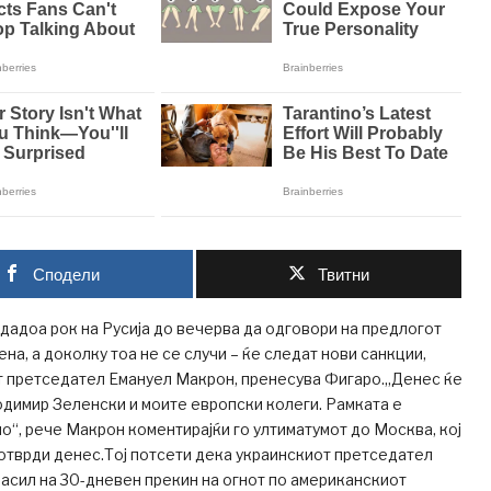
Сподели
Твитни
 дадоа рок на Русија до вечерва да одговори на предлогот
ена, а доколку тоа не се случи – ќе следат нови санкции,
т претседател Емануел Макрон, пренесува Фигаро.„Денес ќе
димир Зеленски и моите европски колеги. Рамката е
но“, рече Макрон коментирајќи го ултиматумот до Москва, кој
потврди денес.Тој потсети дека украинскиот претседател
асил на 30-дневен прекин на огнот по американскиот