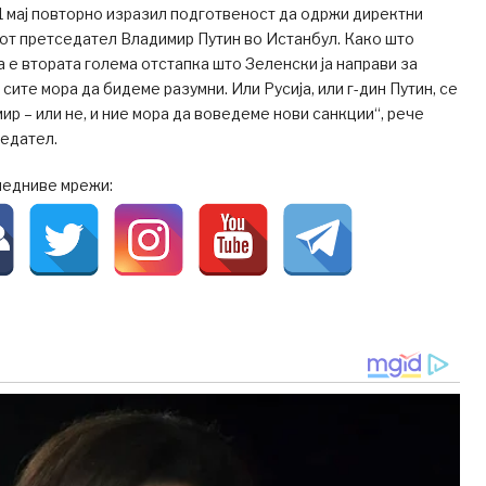
11 мај повторно изразил подготвеност да одржи директни
от претседател Владимир Путин во Истанбул. Како што
 е втората голема отстапка што Зеленски ја направи за
сите мора да бидеме разумни. Или Русија, или г-дин Путин, се
ир – или не, и ние мора да воведеме нови санкции“, рече
едател.
ледниве мрежи: