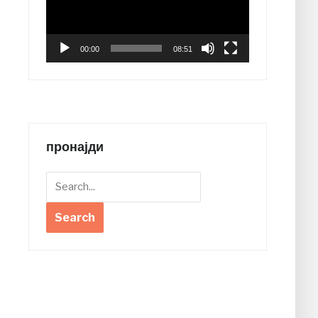
00:00
08:51
пронајди