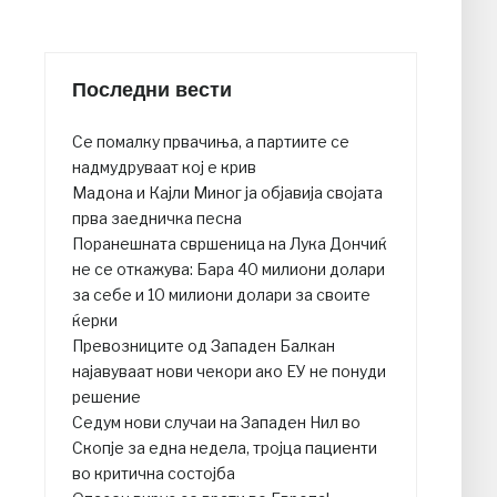
Последни вести
Се помалку првачиња, а партиите се
надмудруваат кој е крив
Мадона и Кајли Миног ја објавија својата
прва заедничка песна
Поранешната свршеница на Лука Дончиќ
не се откажува: Бара 40 милиони долари
за себе и 10 милиони долари за своите
ќерки
Превозниците од Западен Балкан
најавуваат нови чекори ако ЕУ не понуди
решение
Седум нови случаи на Западен Нил во
Скопје за една недела, тројца пациенти
во критична состојба