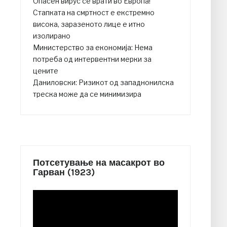
Опасен вирус се врати во Европа!
Стапката на смртност е екстремно
висока, заразеното лице е итно
изолирано
Министерство за економија: Нема
потреба од интервентни мерки за
цените
Даниловски: Ризикот од западнонилска
треска може да се минимизира
Потсетување на масакрот во
Гарван (1923)
Video
Player