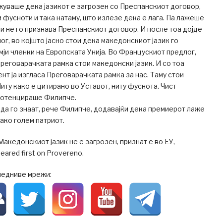
жуваше дека јазикот е загрозен со Преспанскиот договор,
 фусноти и така натаму, што излезе дека е лага. Па лажеше
 и не го признава Преспанскиот договор. И после тоа дојде
г, во којшто јасно стои дека македонскиот јазик го
мји членки на Европската Унија. Во Францускиот предлог,
реговарачката рамка стои македонски јазик. И со тоа
нт ја изгласа Преговарачката рамка за нас. Таму стои
иту како е цитирано во Уставот, ниту фуснота. Чист
 потенцираше Филипче.
 да го знаат, рече Филипче, додавајќи дека премиерот лаже
како голем патриот.
Македонскиот јазик не е загрозен, признат е во ЕУ,
ared first on Provereno.
ледниве мрежи: