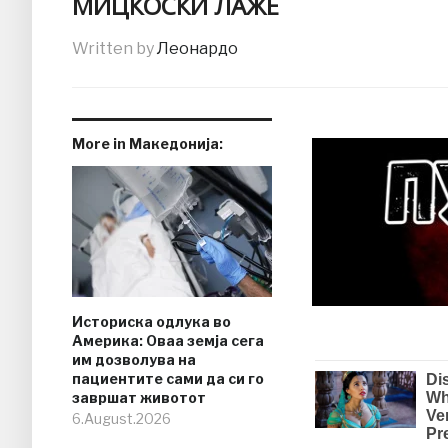
МИЦКОСКИ ЛАЖЕ
Written by
Леонардо
More in Македонија:
Историска одлука во
Америка: Оваа земја сега
им дозволува на
пациентите сами да си го
завршат животот
6.August.2026