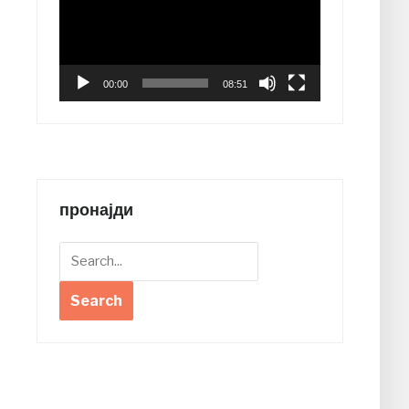
00:00
08:51
пронајди