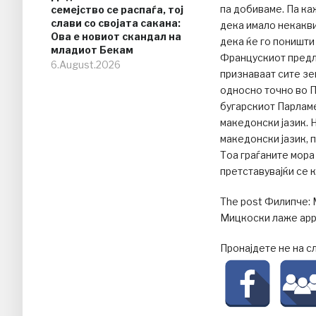
па добиваме. Па ка
семејство се распаѓа, тој
слави со својата сакана:
дека имало некакви
Ова е новиот скандал на
дека ќе го поништи
младиот Бекам
Францускиот предло
6.August.2026
признаваат сите зе
односно точно во П
бугарскиот Парламе
македонски јазик. Н
македонски јазик,
Тоа граѓаните мора
претставувајќи се 
The post Филипче: 
Мицкоски лаже appe
Пронајдете не на с