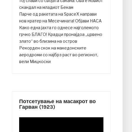
тој слави со својата сакана: Ова е новиот
скандал на младиот Бекам
Парче од ракетата на SpaceX направи
нов кратер на Месечината! Објави НАСА
Како една јахта го однесе најголемото
грчко БЛАГО! Крадци пронајдоа „црвено
злато“ во близина на остров
Рекорден скок на македонските
аеродроми со најбрз раст во регионот,
вели Мицкоски
Потсетување на масакрот во
Гарван (1923)
Video
Player