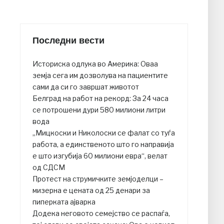
Последни вести
Историска одлука во Америка: Оваа
земја сега им дозволува на пациентите
сами да си го завршат животот
Белград на работ на рекорд: За 24 часа
се потрошени дури 580 милиони литри
вода
„Мицкоски и Николоски се фалат со туѓа
работа, а единственото што го направија
е што изгубија 60 милиони евра“, велат
од СДСМ
Протест на струмичките земјоделци –
мизерна е цената од 25 денари за
пиперката ајварка
Додека неговото семејство се распаѓа,