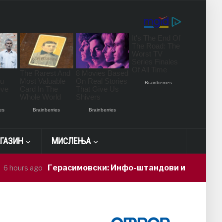
ГАЗИН
МИСЛЕЊА
Герасимовски: Инфо-штандови и здравствени прове
go