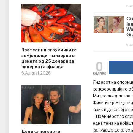
Протест на струмичките
земјоделци – мизерна е
0
цената од 25 денари за
пиперката ајварка
6.August.2026
SHARES
Лидерот на опозиц
конференција го о
Мицкоски дека лаже
Филипче рече дека
јазик и дека тој е п
– Премиерот го спом
една тема на којаш
кажуваше дека со в
Додека неговото