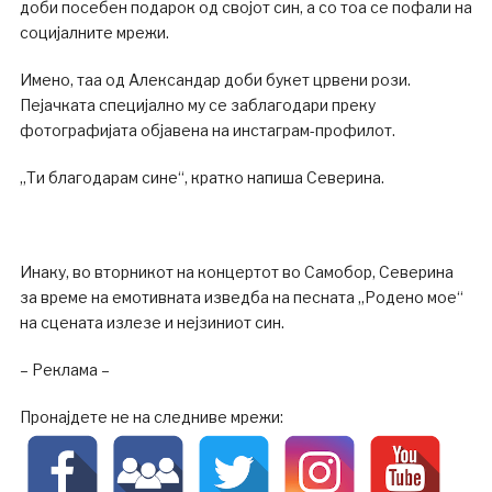
доби посебен подарок од својот син, а со тоа се пофали на
социјалните мрежи.
Имено, таа од Александар доби букет црвени рози.
Пејачката специјално му се заблагодари преку
фотографијата објавена на инстаграм-профилот.
„Ти благодарам синe“, кратко напиша Северина.
Инаку, во вторникот на концертот во Самобор, Северина
за време на емотивната изведба на песната „Родено мое“
на сцената излезе и нејзиниот син.
– Реклама –
Пронајдете не на следниве мрежи: