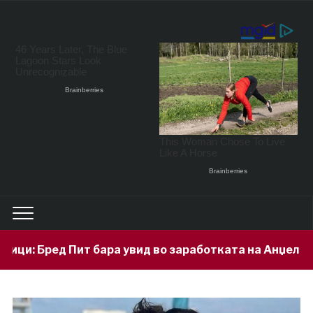
ра увид во заработката на Анџелина Џоли
4 hou