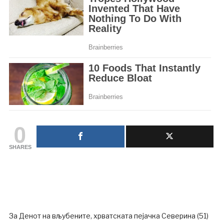
0
SHARES
За Денот на вљубените, хрватската пејачка Северина (51)