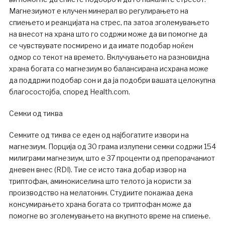
Магнезиумот е клучен минерал во регулирањето на
спиењето и реакцијата на стрес, па затоа зголемувањето
на внесот на храна што го содржи може да ви помогне да
се чувствувате посмирено и да имате подобар ноќен
одмор со текот на времето. Вклучувањето на разновидна
храна богата со магнезиум во балансирана исхрана може
да поддржи подобар сон и да ја подобри вашата целокупна
благосостојба, според Health.com.
Семки од тиква
Семките од тиква се еден од најбогатите извори на
магнезиум. Порција од 30 грама излупени семки содржи 154
милиграми магнезиум, што е 37 проценти од препорачаниот
дневен внес (RDI). Тие се исто така добар извор на
триптофан, аминокиселина што телото ја користи за
производство на мелатонин. Студиите покажаа дека
консумирањето храна богата со триптофан може да
помогне во зголемувањето на вкупното време на спиење.