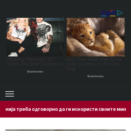
говорно да ги искористи своите минерални богатств