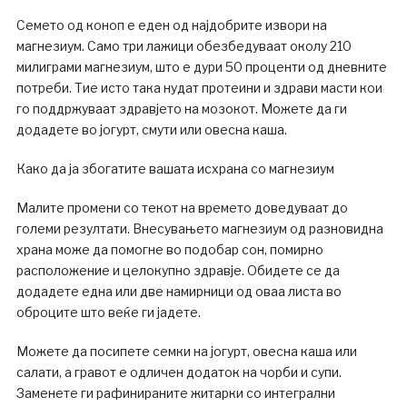
Семето од коноп е еден од најдобрите извори на
магнезиум. Само три лажици обезбедуваат околу 210
милиграми магнезиум, што е дури 50 проценти од дневните
потреби. Тие исто така нудат протеини и здрави масти кои
го поддржуваат здравјето на мозокот. Можете да ги
додадете во јогурт, смути или овесна каша.
Како да ја збогатите вашата исхрана со магнезиум
Малите промени со текот на времето доведуваат до
големи резултати. Внесувањето магнезиум од разновидна
храна може да помогне во подобар сон, помирно
расположение и целокупно здравје. Обидете се да
додадете една или две намирници од оваа листа во
оброците што веќе ги јадете.
Можете да посипете семки на јогурт, овесна каша или
салати, а гравот е одличен додаток на чорби и супи.
Заменете ги рафинираните житарки со интегрални