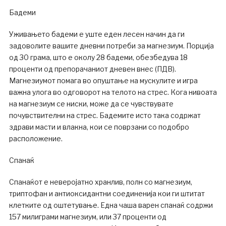
Бадеми
Уживањето бадеми е уште еден лесен начин да ги
задоволите вашите дневни потреби за магнезиум. Порција
од 30 грама, што е околу 28 бадеми, обезбедува 18
проценти од препорачаниот дневен внес (ПДВ).
Магнезиумот помага во опуштање на мускулите и игра
важна улога во одговорот на телото на стрес. Кога нивоата
на магнезиум се ниски, може да се чувствувате
почувствителни на стрес. Бадемите исто така содржат
здрави масти и влакна, кои се поврзани со подобро
расположение.
Спанаќ
Спанаќот е неверојатно хранлив, полн со магнезиум,
триптофан и антиоксидантни соединенија кои ги штитат
клетките од оштетување. Една чаша варен спанаќ содржи
157 милиграми магнезиум, или 37 проценти од