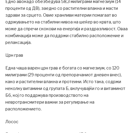
Едно авокадо обезбедува 58,3 милиграми магнезиум (14
проценти од ДВ), заедно со растителни влакна и масти
здрави за срцето. Овие хранливи материи помагаат во
одржувањето на стабилни нивоа на шеќер во крвта, што
може да спречи скокови на енергија и раздразливост. Оваа
комбинација може да поддржи стабилно расположение и
релаксација.
Црн грав
Една чаша варен црн грав е богата со магнезиум, со 120
милиграми (29 проценти од препорачаниот дневен внес),
како и растителни влакна и протеини. Исто така, содржи
неколку витамини од групата Б, вклучувајќи го и витаминот
Б6, кој го поддржува производството на
невротрансмитери важни за регулирање на
расположението.
Лосос