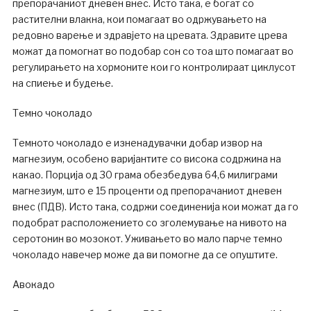
препорачаниот дневен внес. Исто така, е богат со
растителни влакна, кои помагаат во одржувањето на
редовно варење и здравјето на цревата. Здравите црева
можат да помогнат во подобар сон со тоа што помагаат во
регулирањето на хормоните кои го контролираат циклусот
на спиење и будење.
Темно чоколадо
Темното чоколадо е изненадувачки добар извор на
магнезиум, особено варијантите со висока содржина на
какао. Порција од 30 грама обезбедува 64,6 милиграми
магнезиум, што е 15 проценти од препорачаниот дневен
внес (ПДВ). Исто така, содржи соединенија кои можат да го
подобрат расположението со зголемување на нивото на
серотонин во мозокот. Уживањето во мало парче темно
чоколадо навечер може да ви помогне да се опуштите.
Авокадо