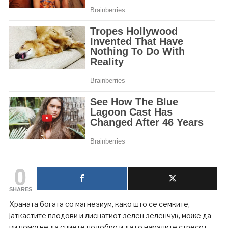
0
SHARES
Храната богата со магнезиум, како што се семките,
јаткастите плодови и лиснатиот зелен зеленчук, може да
ви помогне да спиете подобро и да го намалите стресот.