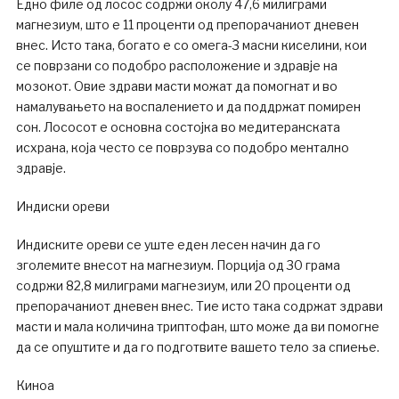
Едно филе од лосос содржи околу 47,6 милиграми
магнезиум, што е 11 проценти од препорачаниот дневен
внес. Исто така, богато е со омега-3 масни киселини, кои
се поврзани со подобро расположение и здравје на
мозокот. Овие здрави масти можат да помогнат и во
намалувањето на воспалението и да поддржат помирен
сон. Лососот е основна состојка во медитеранската
исхрана, која често се поврзува со подобро ментално
здравје.
Индиски ореви
Индиските ореви се уште еден лесен начин да го
зголемите внесот на магнезиум. Порција од 30 грама
содржи 82,8 милиграми магнезиум, или 20 проценти од
препорачаниот дневен внес. Тие исто така содржат здрави
масти и мала количина триптофан, што може да ви помогне
да се опуштите и да го подготвите вашето тело за спиење.
Киноа