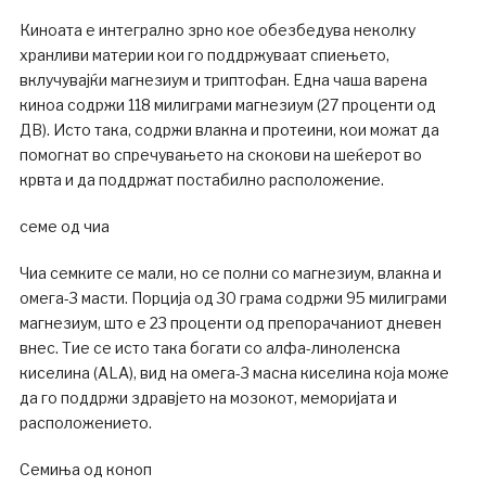
Киноата е интегрално зрно кое обезбедува неколку
хранливи материи кои го поддржуваат спиењето,
вклучувајќи магнезиум и триптофан. Една чаша варена
киноа содржи 118 милиграми магнезиум (27 проценти од
ДВ). Исто така, содржи влакна и протеини, кои можат да
помогнат во спречувањето на скокови на шеќерот во
крвта и да поддржат постабилно расположение.
семе од чиа
Чиа семките се мали, но се полни со магнезиум, влакна и
омега-3 масти. Порција од 30 грама содржи 95 милиграми
магнезиум, што е 23 проценти од препорачаниот дневен
внес. Тие се исто така богати со алфа-линоленска
киселина (ALA), вид на омега-3 масна киселина која може
да го поддржи здравјето на мозокот, меморијата и
расположението.
Семиња од коноп