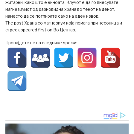
житарки, како што е киноата. Клучот е да го внесувате
магнезиумот од разновидна храна во текот на денот,
наместо да се потпирате само на еден извор.
The post Храна со магнезиум која помага при несоница и
стрес appeared first on Во Центар.
Пронајдете не на следниве мрежи: