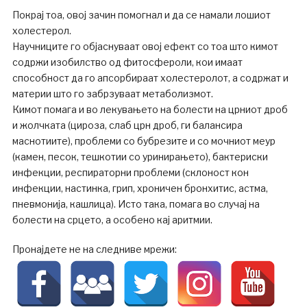
Покрај тоа, овој зачин помогнал и да се намали лошиот
холестерол.
Научниците го објаснуваат овој ефект со тоа што кимот
содржи изобилство од фитосфероли, кои имаат
способност да го апсорбираат холестеролот, а содржат и
материи што го забрзуваат метаболизмот.
Кимот помага и во лекувањето на болести на црниот дроб
и жолчката (цироза, слаб црн дроб, ги балансира
маснотиите), проблеми со бубрезите и со мочниот меур
(камен, песок, тешкотии со уринирањето), бактериски
инфекции, респираторни проблеми (склоност кон
инфекции, настинка, грип, хроничен бронхитис, астма,
пневмонија, кашлица). Исто така, помага во случај на
болести на срцето, а особено кај аритмии.
Пронајдете не на следниве мрежи: