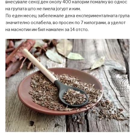
внесувале секој ден околу 400 калории помалку во однос
на групата што не пиела јогурт и ким.
По еден месец забележале дека експерименталната група
значително ослабела, во просек по 7 килограми, а уделот
на маснотии им бил намален за 14 отсто.