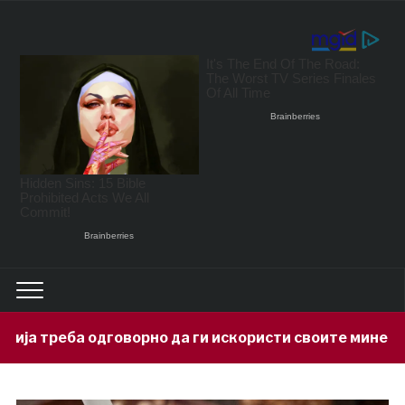
рно да ги искористи своите минерални богатства