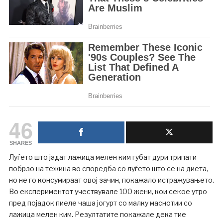
46
SHARES
Луѓето што јадат лажица мелен ким губат дури трипати
побрзо на тежина во споредба со луѓето што се на диета,
но не го консумираат овој зачин, покажало истражувањето.
Во експериментот учествувале 100 жени, кои секое утро
пред појадок пиеле чаша јогурт со малку маснотии со
лажица мелен ким. Резултатите покажале дека тие