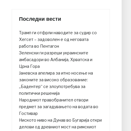
Последни вести
Трамп ги отфрли наводите за судир со
Хегсет – задоволен е од неговата
работа во Пентагон
Зеленски ги разреши украинските
амбасадори во Албанија, Хрватска и
Црна Гора
Јаневска апелира за итно носење на
законите за високо образование:
„Бадентер“ се злоупотребува за
политички решенија
Народниот правобранител отвори
предмет за загадувањето на водата во
Гостивар
Ниското ниво на Дунав во Бугарија откри
делови од древниот мост на римскиот