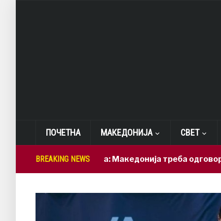
ПОЧЕТНА
МАКЕДОНИЈА
СВЕТ
Лепиткова: Македонија треба одговорно да ги
BREAKING NEWS