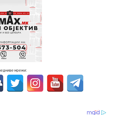
ледниве мрежи: