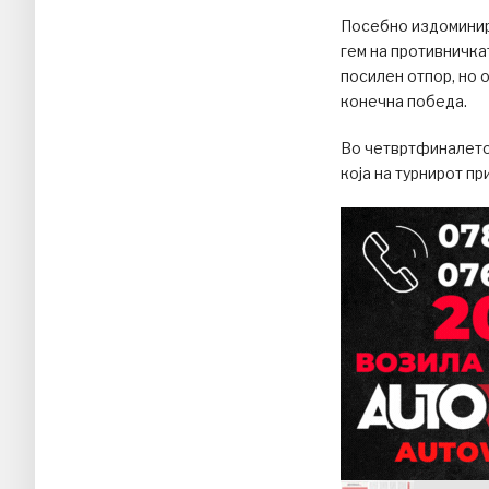
Посебно издоминира
гем на противничка
посилен отпор, но о
конечна победа.
Во четвртфиналето
која на турнирот пр