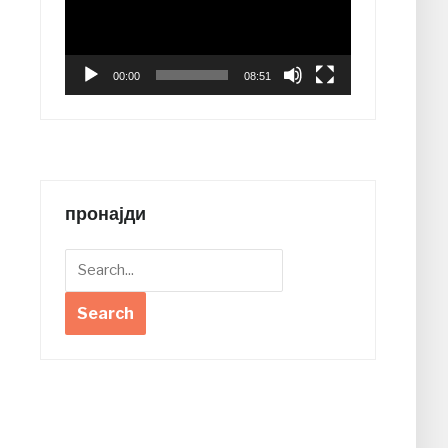
00:00
08:51
пронајди