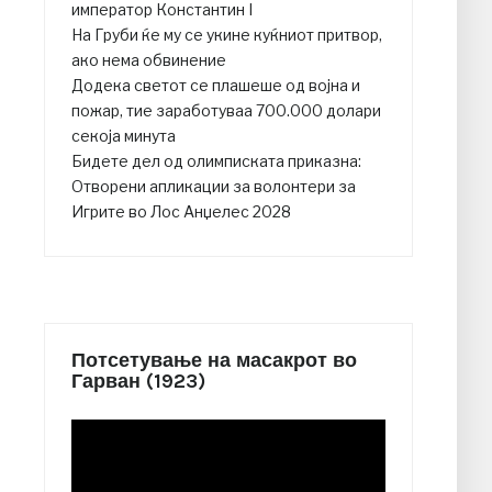
император Константин I
На Груби ќе му се укине куќниот притвор,
ако нема обвинение
Додека светот се плашеше од војна и
пожар, тие заработуваа 700.000 долари
секоја минута
Бидете дел од олимписката приказна:
Отворени апликации за волонтери за
Игрите во Лос Анџелес 2028
Потсетување на масакрот во
Гарван (1923)
Video
Player