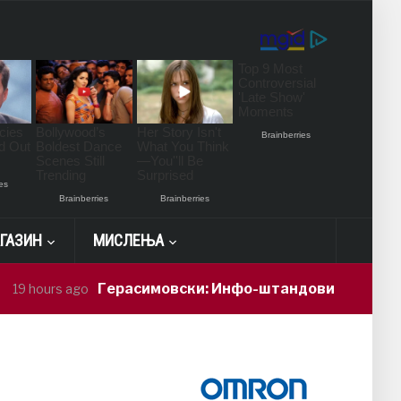
ГАЗИН
МИСЛЕЊА
Герасимовски: Инфо-штандови и здравствени про
 ago