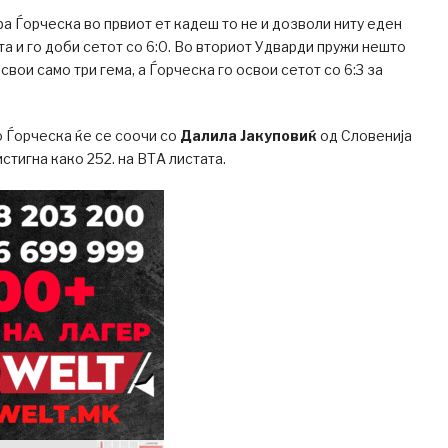
 Ѓорческа во првиот ет кадеш то не и дозволи ниту еден
та и го доби сетот со 6:0. Во вториот Удварди пружи нешто
свои само три гема, а Ѓорческа го освои сетот со 6:3 за
 Ѓорческа ќе се соочи со
Далила Јакуповиќ
од Словенија
истигна како 252. на ВТА листата.