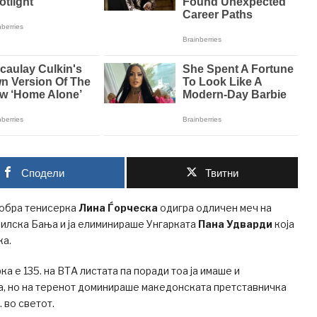
Сподели
Твитни
обра тенисерка
Лина Ѓорческа
одигра одличен меч на
илска Бања и ја елиминираше Унгарката
Пана Удварди
која
ка.
а е 135. на ВТА листата па поради тоа ја имаше и
а, но на теренот доминираше македонската претставничка
. во светот.