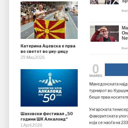
Катерина Ацевска е прва
во светот во џиу-џицу
29.May.2026
0
SHARES
Maкедонската најд
турнирот во Куршум
беше прва носител
Унгарската тенисерк
Шаховски фестивал „50
фаворитската улог
години ШК Алкалоид“
која се наоѓа на 233
1.April.2026