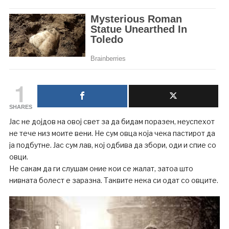
1
SHARES
Јас не дојдов на овој свет за да бидам поразен, неуспехот
не тече низ моите вени. Не сум овца која чека пастирот да
ја подбутне. Јас сум лав, кој одбива да збори, оди и спие со
овци.
Не сакам да ги слушам оние кои се жалат, затоа што
нивната болест е заразна. Таквите нека си одат со овците.