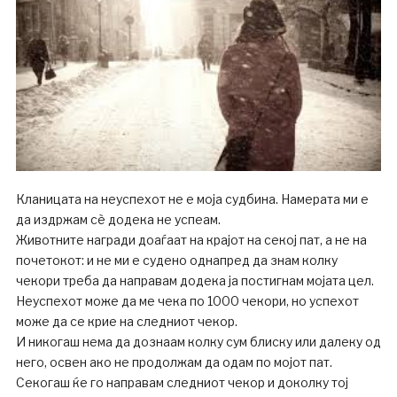
Кланицата на неуспехот не е моја судбина. Намерата ми е
да издржам сѐ додека не успеам.
Животните награди доаѓаат на крајот на секој пат, а не на
почетокот: и не ми е судено однапред да знам колку
чекори треба да направам додека ја постигнам мојата цел.
Неуспехот може да ме чека по 1000 чекори, но успехот
може да се крие на следниот чекор.
И никогаш нема да дознаам колку сум блиску или далеку од
него, освен ако не продолжам да одам по мојот пат.
Секогаш ќе го направам следниот чекор и доколку тој