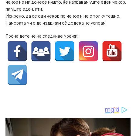
чекор не ми донесе ништо, ќе направам уште еден чекор,
па уште еден, итн.
Искрено, да се оди чекор по чекор и не е толку тешко.
Намерата ми е да издржам сѐ додека не успеам!
Пронајдете не на следниве мрежи: