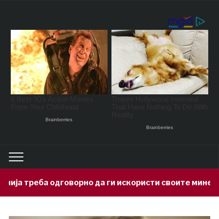
орно да ги искористи своите минерални богатства