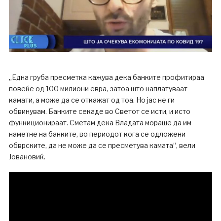
„Една груба пресметка кажува дека банките профитираа
повеќе од 100 милиони евра, затоа што наплатуваат
камати, а може да се откажат од тоа. Но јас не ги
обвинувам. Банките секаде во Светот се исти, и исто
функиционираат. Сметам дека Владата мораше да им
наметне на банките, во периодот кога се одложени
обврските, да не може да се пресметува камата“, вели
Јовановиќ.