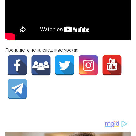
Пронајдете не на следниве мрежи: