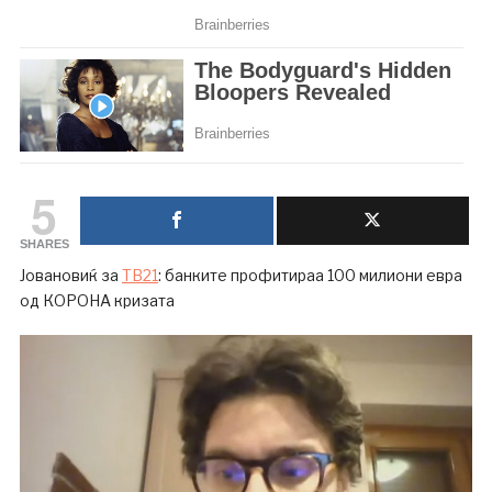
5
SHARES
Јовановиќ за
ТВ21
: банките профитираа 100 милиони евра
од КОРОНА кризата