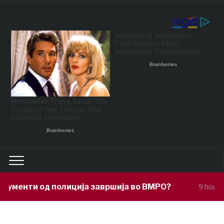
ја завршија во ВМРО?
Под покровите
9 hours ago