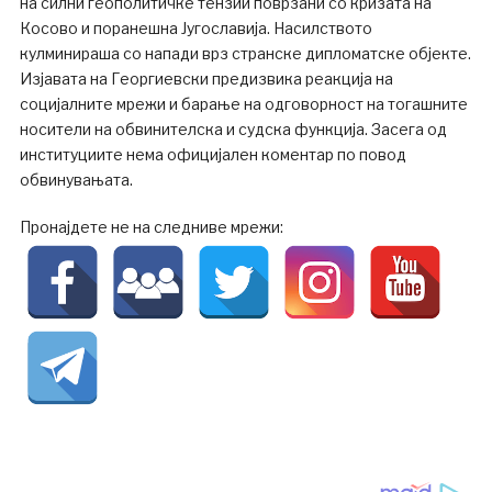
на силни геополитичке тензии поврзани со кризата на
Косово и поранешна Југославија. Насилството
кулминираша со напади врз странске дипломатске објекте.
Изјавата на Георгиевски предизвика реакција на
социјалните мрежи и барање на одговорност на тогашните
носители на обвинителска и судска функција. Засега од
институциите нема официјален коментар по повод
обвинувањата.
Пронајдете не на следниве мрежи: