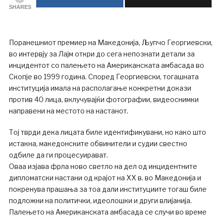
SHARES
Поранешниот премиер на Македонија, Љупчо Георгиевски,
во интервју за Лајм откри до сега непознати детали за
инцидентот со палењето на Американската амбасада во
Скопје во 1999 година. Според Георгиевски, тогашната
институција имала на располагање конкретни докази
против 40 лица, вклучувајќи фотографии, видеоснимки
направени на местото на настанот.
Тој тврди дека лицата биле идентификувани, но како што
истакна, македонските обвинители и судии свестно
одбиле да ги процесуирават.
Оваа изјава фрла ново светло на дел од инцидентните
дипломатски настани од крајот на XX в. во Македонија и
покренува прашања за тоа дали институциите тогаш биле
подложни на политички, идеолошки и други влијанија.
Палењето на Американската амбасада се случи во време