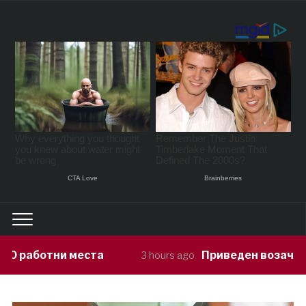
Приведен возач кој ја предизвикал 
3 hours ago