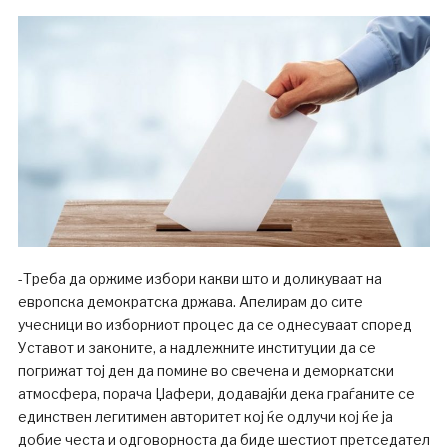
-Треба да оржиме избори какви што и доликуваат на
европска демократска држава. Апелирам до сите
учесници во изборниот процес да се однесуваат според
Уставот и законите, а надлежните институции да се
погрижат тој ден да помине во свечена и деморкатски
атмосфера, порача Џафери, додавајќи дека граѓаните се
единствен легитимен авторитет кој ќе одлучи кој ќе ја
добие честа и одговорноста да биде шестиот претседател