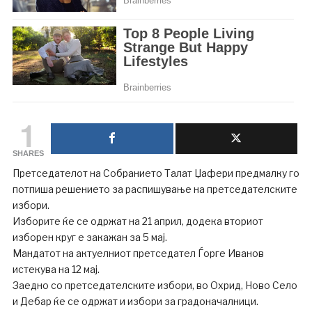
1
SHARES
Претседателот на Собранието Талат Џафери предмалку го
потпиша решението за распишување на претседателските
избори.
Изборите ќе се одржат на 21 април, додека вториот
изборен круг е закажан за 5 мај.
Мандатот на актуелниот претседател Ѓорге Иванов
истекува на 12 мај.
Заедно со претседателските избори, во Охрид, Ново Село
и Дебар ќе се одржат и избори за градоначалници.