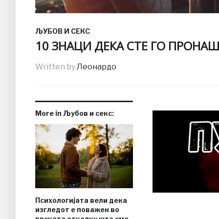
ЉУБОВ И СЕКС
10 ЗНАЦИ ДЕКА СТЕ ГО ПРОНА
Written by
Леонардо
More in Љубов и секс:
Психологијата вели дека
изгледот е поважен во
врската отколку што сме