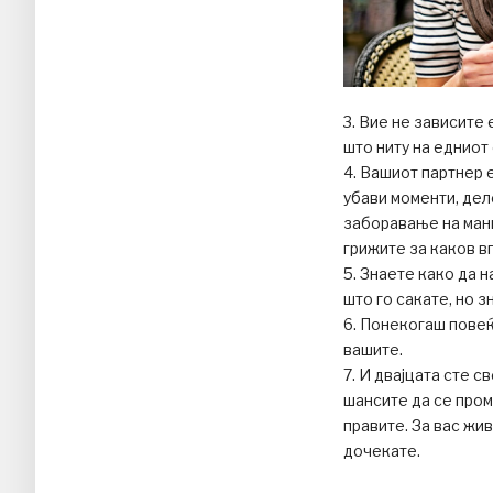
3. Вие не зависите 
што ниту на едниот 
4. Вашиот партнер 
убави моменти, дел
заборавање на мани
грижите за каков в
5. Знаете како да 
што го сакате, но з
6. Понекогаш повеќ
вашите.
7. И двајцата сте 
шансите да се пром
правите. За вас жи
дочекате.