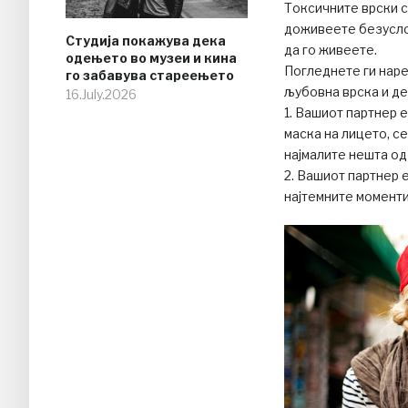
Токсичните врски с
доживеете безуслов
Студија покажува дека
да го живеете.
одењето во музеи и кина
Погледнете ги наре
го забавува стареењето
љубовна врска и де
16.July.2026
1. Вашиот партнер е
маска на лицето, с
најмалите нешта од
2. Вашиот партнер е
најтемните моменти