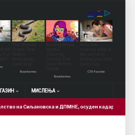
ГАЗИН
МИСЛЕЊА
Сиљановска и ДПМНЕ, осуден кадар доби „државна та