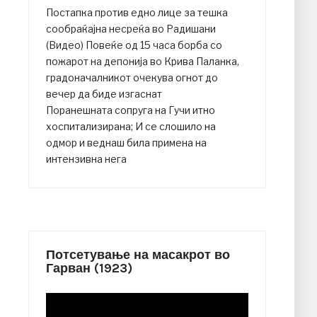
Постапка против едно лице за тешка
сообраќајна несреќа во Радишани
(Видео) Повеќе од 15 часа борба со
пожарот на депонија во Крива Паланка,
градоначалникот очекува огнот до
вечер да биде изгаснат
Поранешната сопруга на Гучи итно
хоспитализирана; И се слошило на
одмор и веднаш била примена на
интензивна нега
Потсетување на масакрот во
Гарван (1923)
Video
Player