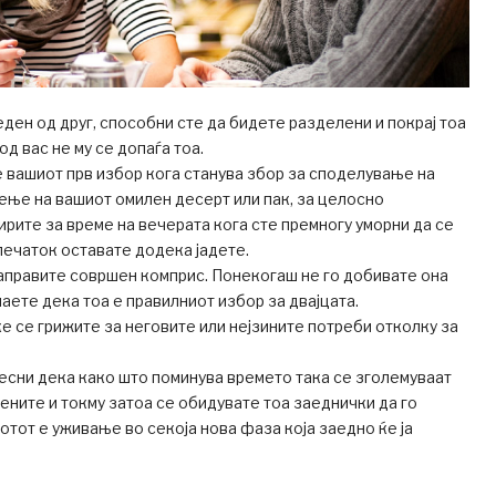
еден од друг, способни сте да бидете разделени и покрај тоа
од вас не му се допаѓа тоа.
е вашиот прв избор кога станува збор за споделување на
ење на вашиот омилен десерт или пак, за целосно
рите за време на вечерата кога сте премногу уморни да се
печаток оставате додека јадете.
направите совршен комприс. Понекогаш не го добивате она
наете дека тоа е правилниот избор за двајцата.
е се грижите за неговите или нејзините потреби отколку за
свесни дека како што поминува времето така се зголемуваат
ените и токму затоа се обидувате тоа заеднички да го
вотот е уживање во секоја нова фаза која заедно ќе ја