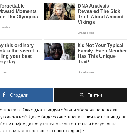
Сподели
Твитни
истинската. Овие два навидум обични зборови понекогаш
ку голема моќ. Да се биде со вистинската личност значи дека
а ќе ви влијае да почувствувате автентична и безусловна
ијае позитивно врз вашето општо здравје.