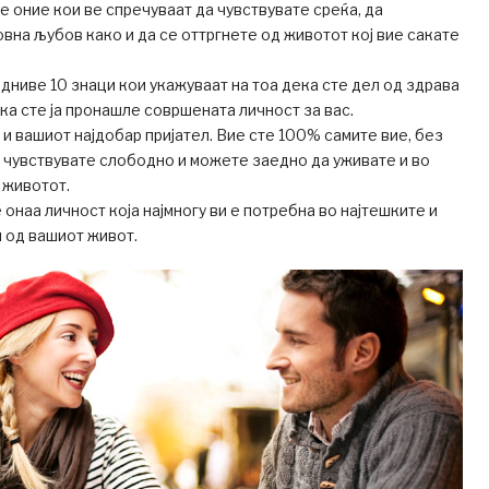
е оние кои ве спречуваат да чувствувате среќа, да
на љубов како и да се оттргнете од животот кој вие сакате
дниве 10 знаци кои укажуваат на тоа дека сте дел од здрава
ка сте ја пронашле совршената личност за вас.
 и вашиот најдобар пријател. Вие сте 100% самите вие, без
е чувствувате слободно и можете заедно да уживате и во
 животот.
 онаа личност која најмногу ви е потребна во најтешките и
 од вашиот живот.