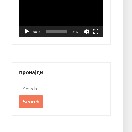
00:00
08:51
пронајди