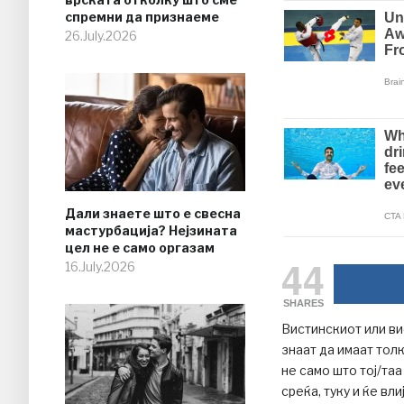
спремни да признаеме
26.July.2026
Дали знаете што е свесна
мастурбација? Нејзината
цел не е само оргазам
44
16.July.2026
SHARES
Вистинскиот или в
знаат да имаат тол
не само што тој/та
среќа, туку и ќе вл