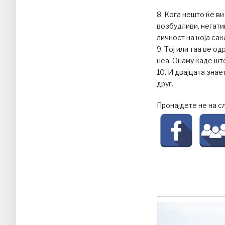
8. Кога нешто ќе ви
возбудливи, негатив
личност на која сак
9. Тој или таа ве о
неа. Онаму каде што
10. И двајцата знае
друг.
Пронајдете не на с