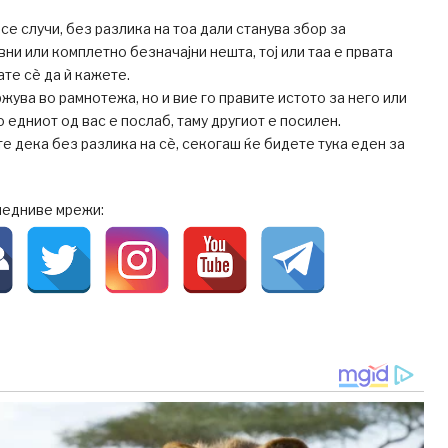
 се случи, без разлика на тоа дали станува збор за
ни или комплетно безначајни нешта, тој или таа е првата
ате сè да ѝ кажете.
држува во рамнотежа, но и вие го правите истото за него или
 едниот од вас е послаб, таму другиот е посилен.
те дека без разлика на сè, секогаш ќе бидете тука еден за
ледниве мрежи: