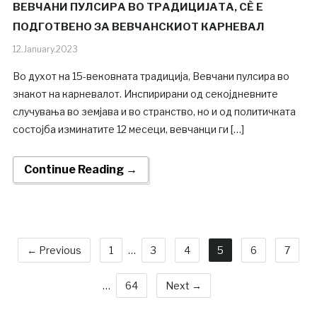
ВЕВЧАНИ ПУЛСИРА ВО ТРАДИЦИЈАТА, СÈ Е
ПОДГОТВЕНО ЗА ВЕВЧАНСКИОТ КАРНЕВАЛ
12.January.2023
Во духот на 15-вековната традиција, Вевчани пулсира во
знакот на карневалот. Инспирирани од секојдневните
случувања во земјава и во странство, но и од политичката
состојба изминатите 12 месеци, вевчанци ги […]
Continue Reading →
← Previous
1
…
3
4
5
6
7
…
64
Next →