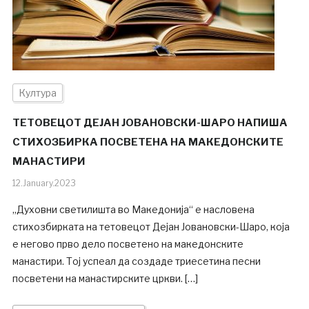
Култура
ТЕТОВЕЦОТ ДЕЈАН ЈОВАНОВСКИ-ШАРО НАПИША
СТИХОЗБИРКА ПОСВЕТЕНА НА МАКЕДОНСКИТЕ
МАНАСТИРИ
12.January.2023
„Духовни светилишта во Македонија“ е насловена
стихозбирката на тетовецот Дејан Јовановски-Шаро, која
е негово прво дело посветено на македонските
манастири. Тој успеал да создаде триесетина песни
посветени на манастирските цркви. […]