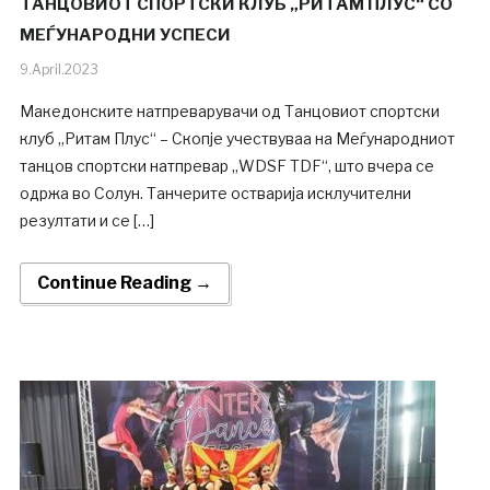
ТАНЦОВИОТ СПОРТСКИ КЛУБ „РИТАМ ПЛУС“ СО
МЕЃУНАРОДНИ УСПЕСИ
9.April.2023
Македонските натпреварувачи од Танцовиот спортски
клуб „Ритам Плус“ – Скопје учествуваа на Меѓународниот
танцов спортски натпревар „WDSF TDF“, што вчера се
одржа во Солун. Танчерите остварија исклучителни
резултати и се […]
Continue Reading →