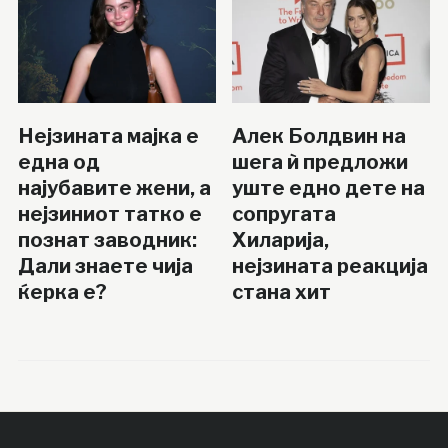
Нејзината мајка е
Алек Болдвин на
една од
шега ѝ предложи
најубавите жени, а
уште едно дете на
нејзиниот татко е
сопругата
познат заводник:
Хиларија,
Дали знаете чија
нејзината реакција
ќерка е?
стана хит