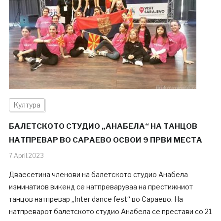
Култура
БАЛЕТСКОТО СТУДИО „АНАБЕЛА“ НА ТАНЦОВ
НАТПРЕВАР ВО САРАЕВО ОСВОИ 9 ПРВИ МЕСТА
7.April.2023
Дваесетина членови на балетското студио Анабела
изминатиов викенд се натпреваруваа на престижниот
танцов натпревар „Inter dance fest“ во Сараево. На
натпреварот балетското студио Анабела се престави со 21