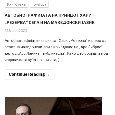
Книготека
Култура
АВТОБИОГРАФИЈАТА НА ПРИНЦОТ ХАРИ –
„РЕЗЕРВА“ СЕГА И НА МАКЕДОНСКИ ЈАЗИК
22.March.2023
Автобиографијата на принцот Хари, „Резерва“ излезе од
печат на македонски јазик, во издание на „Арс Либрис“,
дел од „Арс Ламина – публикации“. Како што соопштија од
издавачката куќа, во книгата, […]
Continue Reading →