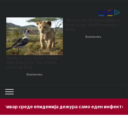
р среде епидемија дежура само еден инфектолог