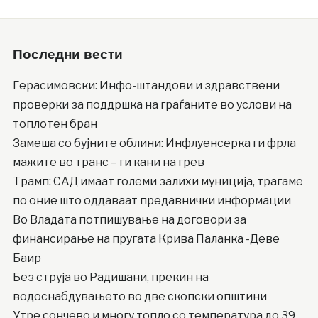
Последни вести
Герасимовски: Инфо-штандови и здравствени
проверки за поддршка на граѓаните во услови на
топлотен бран
Замеша со бујните облини: Инфлуенсерка ги фрла
мажите во транс – ги кани на грев
Трамп: САД имаат големи залихи муниција, трагаме
по оние што оддаваат предавнички информации
Во Владата потпишување на договори за
финансирање на пругата Крива Паланка -Деве
Баир
Без струја во Радишани, прекин на
водоснабдувањето во две скопски општини
Утре сончево и многу топло со температура до 39