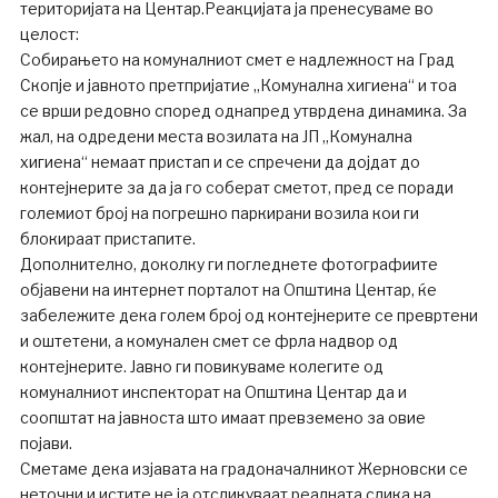
територијата на Центар.Реакцијата ја пренесуваме во
целост:
Собирањето на комуналниот смет е надлежност на Град
Скопје и јавното претпријатие „Комунална хигиена“ и тоа
се врши редовно според однапред утврдена динамика. За
жал, на одредени места возилата на ЈП „Комунална
хигиена“ немаат пристап и се спречени да дојдат до
контејнерите за да ја го соберат сметот, пред се поради
големиот број на погрешно паркирани возила кои ги
блокираат пристапите.
Дополнително, доколку ги погледнете фотографиите
објавени на интернет порталот на Општина Центар, ќе
забележите дека голем број од контејнерите се превртени
и оштетени, а комунален смет се фрла надвор од
контејнерите. Јавно ги повикуваме колегите од
комуналниот инспекторат на Општина Центар да и
соопштат на јавноста што имаат превземено за овие
појави.
Сметаме дека изјавата на градоначалникот Жерновски се
неточни и истите не ја отсликуваат реалната слика на