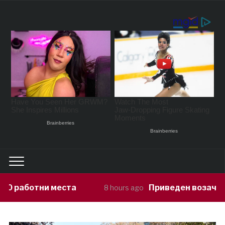
та
Приведен возач кој ја предизвика
8 hours ago