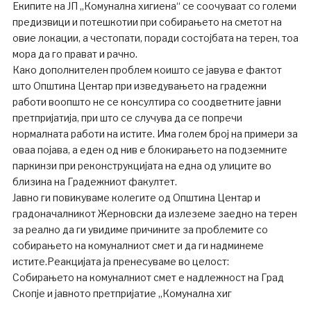
Екипите на ЈП „Комунална хигиена“ се соочуваат со големи
предизвици и потешкотии при собирањето на сметот на
овие локации, а честопати, поради состојбата на терен, тоа
мора да го прават и рачно.
Како дополнителен проблем коишто се јавува е фактот
што Општина Центар при изведувањето на градежни
работи воопшто не се консултира со соодветните јавни
претпријатија, при што се случува да се попречи
нормалната работи на истите. Има голем број на примери за
оваа појава, а еден од нив е блокирањето на подземните
паркинзи при реконструкцијата на една од улиците во
близина на Градежниот факултет.
Јавно ги повикуваме колегите од Општина Центар и
градоначалникот Жерновски да излеземе заедно на терен
за реално да ги увидиме причините за проблемите со
собирањето на комуналниот смет и да ги надминеме
истите.Реакцијата ја пренесуваме во целост:
Собирањето на комуналниот смет е надлежност на Град
Скопје и јавното претпријатие „Комунална хиг