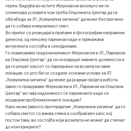
терен, бидејќи во истите Жерновски воопшто не ги
споменува условите кои треба Општината Центар да ги
обезбеди за ЈП „Комунална хигиена“ да може беспречено
да го собира комуналниот смет.
Во прилог со реакцијата праќаме и фотографии направени
денеска, од неколку паркинзи каде е прикажана
актуелната состојба и секојдневие.
Го повикуваме градоначалникот Жерновски и ЈП „Паркинзи
на Општина Центар“ да си ги извршат нивните должности и
да го решат хаосот со паркирање на возила на овие
локации, со што би се создале основни услови за ЈП
„Комунална хигиена“ да може да ја врши својата работа.
Јавно го прашуваме Жерновски и ЈП „Паркинзи на Општина
Центар“ во чија надлежност се паркинзите каде се
лоцирани проблематичните локации?
Како може јавното претпријатие „Комунална хигиена“ да го
собира сметот со ваква слика и сообраќаен хаос кој
постои таму, во состојба која возилата не можат да стигнат
до контејнерите?