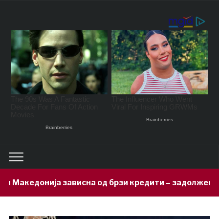
сна од брзи кредити – задолжени 333 милиони евра за