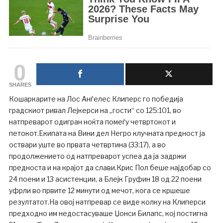
0
SHARES
Кошаркарите на Лос Анѓелес Клиперс го победија
градскиот ривал Лејкерси на „гости“ со 125:101, во
натпреварот одигран ноќта помеѓу четвртокот и
петокот.Екипата на Вини дел Негро клучната предност ја
оствари уште во првата четвртина (33:17), а во
продолжението од натпреварот успеа да ја задржи
предноста и на крајот да слави.Крис Пол беше најдобар со
24 поени и 13 асистенции, а Блејк Груфин 18 од 22 поени
уфрли во првите 12 минути од мечот, кога се кршеше
резултатот.На овој натпревар се виде колку на Клиперси
предходно им недостасуваше Џонси Билапс, кој постигна