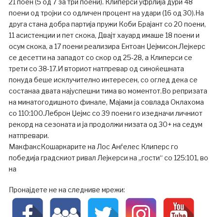
21 поен (5 од 7 за три поени). Клиперси уфрлија дури 48
поени од тројки со одличен процент на удари (16 од 30).На
друга стана добра партија пружи Коби Брајант со 20 поени,
11 асистенции и пет скока, Двајт хауард имаше 18 поени и
осум скока, а 17 поени реализира Ентоан Џејмисон.Лејкерс
се десетти на западот со скор од 25-28, а Клиперси се
трети со 38-17.И вториот натпревар од синоќешната
понуда беше исклучително интересен, со оглед дека се
состанаа двата најуспешни тима во моментот.Во репризата
на минатогодишното финале, Мајами ја совлада Оклахома
со 110:100.Леброн Џејмс со 39 поени го изедначи личниот
рекорд на сезоната и ја продолжи низата од 30+ на седум
натпревари.
МакфаксКошаркарите на Лос Анѓелес Клиперс го
победија градскиот ривал Лејкерси на „гости“ со 125:101, во
на
Пронајдете не на следниве мрежи: