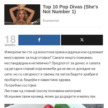
18
SHARES
Изморени ли сте од монотона храна и јадења кои одземаат
многу време за подготовка? Сакате нешто поинакво,
нестандардна и нетипично? Предлогот за денес е салата
од јагоди и спанаќ која можеби да не им се допадне на
сите, но со сигурност е свежа, па затоа бидете храбри и
пробајте ја, бидејќи е навистина здрава.
Потребни состојки:
Листови од спанаќ (околу половина килограм)
Исецкани свеж кромид, може да додадете и малку лук