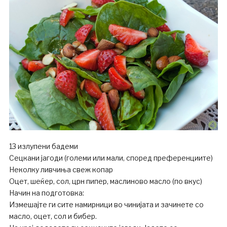
13 излупени бадеми
Сецкани јагоди (големи или мали, според преференциите)
Неколку ливчиња свеж копар
Оцет, шеќер, сол, црн пипер, маслиново масло (по вкус)
Начин на подготовка:
Измешајте ги сите намирници во чинијата и зачинете со
масло, оцет, сол и бибер.