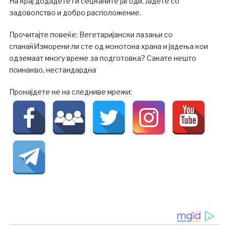
На крај додадете ги сецканите јагоди. Јадете со
задоволство и добро расположение.
Прочитајте повеќе: Вегетаријански лазањи со
спанаќИзморени ли сте од монотона храна и јадења кои
одземаат многу време за подготовка? Сакате нешто
поинакво, нестандардна
Пронајдете не на следниве мрежи: