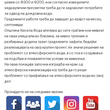
цевки со Ф300 и Ф200, кои согласно изведените
хидраулични пресметки треба да ги задоволат потребите
за одвод на дождовна вода.
Градежните работи треба да завршат до крајот на месец
септември.
Општина Кисела Вода апелира до сите граѓани кои живеат
на оваа улица или во близина, за нивно трпение и
разбирање додека траат градежните зафати, бидејќи
реализацијата на овој крупен проект, ќе значи решение на
проблемот со атмосферските води, а со тоа и создавање
на подобри и поквалитетни услови за живеење.
На оваа локација започна изградба на крак од
атмосферска канализација кој треба да го реши
проблемот со прифаќање на атмосферските води во овој
дел
Пронајдете не на следниве мрежи: