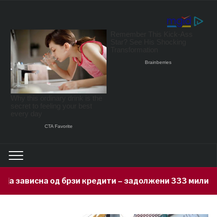
и кредити – задолжени 333 милиони евра за 71 ден, н