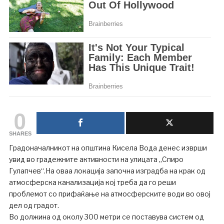
0
SHARES
Градоначалникот на општина Кисела Вода денес изврши
увид во градежните активности на улицата „Спиро
Гулапчев“.На оваа локација започна изградба на крак од
атмосферска канализација кој треба да го реши
проблемот со прифаќање на атмосферските води во овој
дел од градот.
Во должина од околу 300 метри се поставува систем од