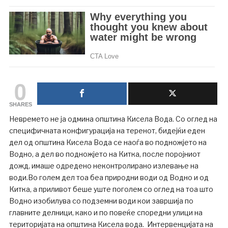
0
SHARES
Невремето не ја одмина општина Кисела Вода. Со оглед на
специфичната конфигурација на теренот, бидејќи еден
дел од општина Кисела Вода се наоѓа во подножјето на
Водно, а дел во поднoжјето на Китка, после поројниот
дожд, имаше одредено неконтролирано излевање на
води.Во голем дел тоа беа природни води од Водно и од
Китка, а приливот беше уште поголем со оглед на тоа што
Водно изобилува со подземни води кои завршија по
главните делници, како и по повеќе споредни улици на
територијата на општина Кисела вода. Интервенцијата на