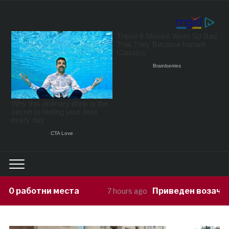
ста
Приведен возач кој ја предизвика
7 hours ago