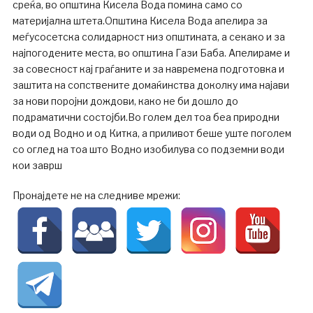
среќа, во општина Кисела Вода помина само со
материјална штета.Општина Кисела Вода апелира за
меѓусосетска солидарност низ општината, а секако и за
најпогодените места, во општина Гази Баба. Апелираме и
за совесност кај граѓаните и за навремена подготовка и
заштита на сопствените домаќинства доколку има најави
за нови поројни дождови, како не би дошло до
подраматични состојби.Во голем дел тоа беа природни
води од Водно и од Китка, а приливот беше уште поголем
со оглед на тоа што Водно изобилува со подземни води
кои заврш
Пронајдете не на следниве мрежи: