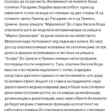
поскоро да се расчисти. Ангажманот на екипите беше
голем во Расадник, бидејќи оваа населба е една од
најниските точки, па вода се слеваше од две страни. И од
сопиште, преку Припор до Расадник, но и од Пржино,
Црниче, преку улицата “Мариовска”.Во стара Кисела Вода
општината уште во неделата интервенираше на улицата
“Марко Орешковиќ” за да му помогне на семејството
Митрески каде потпорниот ѕид падна врз куќата. Во овој
дел од општината имаше излевање на септички јами, па три
дена се вршеше испумпување и чистење на улицата
“Козјак”.Во Црниче и Пржино немаше катастрофални
последици после невремето. Тука, општина Кисела Вода,
иако не е во нејзина надлежност, сепак, издвојува
средства и два пати годишно ги чисти каналите, што даде
позитивен ефект.Акцент се стави и на градинките, каде
директорките веднаш извршија увид и беше констатирано
дека нема поголеми штети, но се изврши дезинфекција,
дезинсекција и дератизација, како овие објекти би можеле
да бидат веднаш ставени во функција на почетокот на
работната седмица.До општината непрекинато стигнуваат