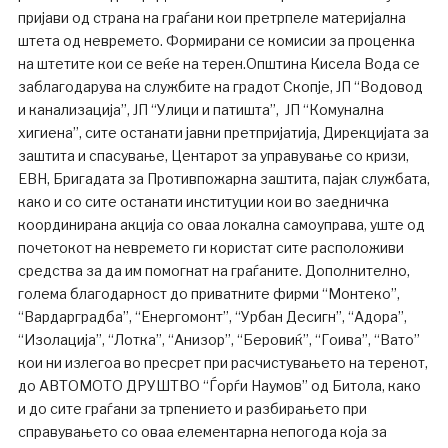
пријави од страна на граѓани кои претрпеле материјална
штета од невремето. Формирани се комисии за проценка
на штетите кои се веќе на терен.Општина Кисела Вода се
заблагодарува на службите на градот Скопје, ЈП “Водовод
и канализација”, ЈП “Улици и патишта”, ЈП “Комунална
хигиена”, сите останати јавни претпријатија, Дирекцијата за
заштита и спасување, Центарот за управување со кризи,
ЕВН, Бригадата за Противпожарна заштита, пајак службата,
како и со сите останати институции кои во заедничка
координирана акција со оваа локална самоуправа, уште од
почетокот на невремето ги користат сите расположиви
средства за да им помогнат на граѓаните. Дополнително,
голема благодарност до приватните фирми “Монтеко”,
“Вардарградба”, “Енергомонт”, “Урбан Десигн”, “Адора”,
“Изолација”, “Лотка”, “Анизор”, “Беровиќ”, “Гоива”, “Вато”
кои ни излегоа во пресрет при расчистувањето на теренот,
до АВТОМОТО ДРУШТВО “Ѓорѓи Наумов” од Битола, како
и до сите граѓани за трпението и разбирањето при
справувањето со оваа елементарна непогода која за