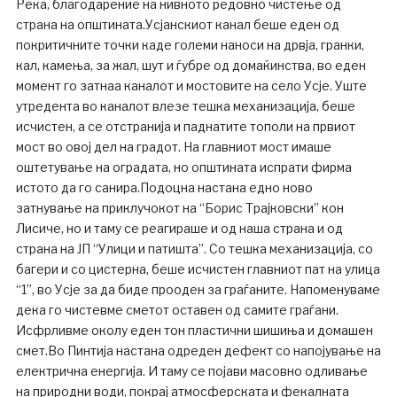
Река, благодарение на нивното редовно чистење од
страна на општината.Усјанскиот канал беше еден од
покритичните точки каде големи наноси на дрвја, гранки,
кал, камења, за жал, шут и ѓубре од домаќинства, во еден
момент го затнаа каналот и мостовите на село Усје. Уште
утредента во каналот влезе тешка механизација, беше
исчистен, а се отстранија и паднатите тополи на првиот
мост во овој дел на градот. На главниот мост имаше
оштетување на оградата, но општината испрати фирма
истото да го санира.Подоцна настана едно ново
затнување на приклучокот на “Борис Трајковски” кон
Лисиче, но и таму се реагираше и од наша страна и од
страна на ЈП “Улици и патишта”. Со тешка механизација, со
багери и со цистерна, беше исчистен главниот пат на улица
“1”, во Усје за да биде прооден за граѓаните. Напоменуваме
дека го чистевме сметот оставен од самите граѓани.
Исфрливме околу еден тон пластични шишиња и домашен
смет.Во Пинтија настана одреден дефект со напојување на
електрична енергија. И таму се појави масовно одливање
на природни води, покрај атмосферската и фекалната