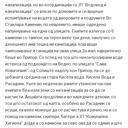
канализација, но во координација со ЈП “Водовод и
канализација” се влезе по домовите и се вршеше
испумпување на водата од дворовите и подрумите.Во
Стаклара Каменик, по невремето, имаше одредено
напукнување на една од улиците. Екипите излегоа со 6
камиони со тампон, на терен веќе три дена, заклучно со
денешниот има тешка механизација, која врши
тампонирање и санација на оваа улица.За жал, најкритично
беше во Припор. Со оглед на тоа што неконтролирани води
истекоа од подножјето на Водно, по улицата “Сава
Ковачевиќ”, од Сопиште надолу кон Припор, па се до
урбаната средина на стара Кисела вода, Кисела Вода и
Расадник. Уште во недела во раните утрински часови
екипите беа излезени со механизација за се да се
расчисти. Акцијата продолжи и во наредните денови, со
тоа што остатокот од калта, особено во Расадник се
исуши, па веќе можеше да се расчистува и рачно, но и со
помош на камиони, скипери, багери, а ЈП “Комунална
Хигиена” дојде и со камиони за сево ова да се одмие и што