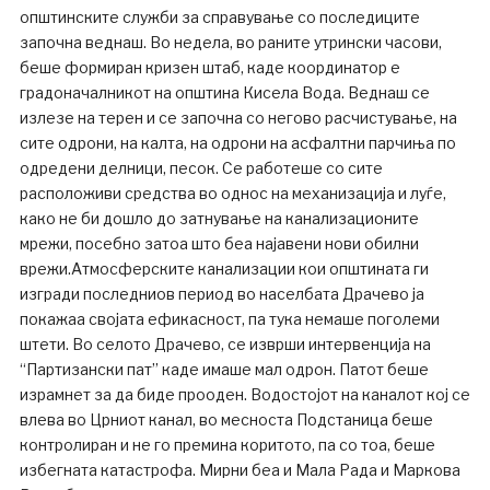
општинските служби за справување со последиците
започна веднаш. Во недела, во раните утрински часови,
беше формиран кризен штаб, каде координатор е
градоначалникот на општина Кисела Вода. Веднаш се
излезе на терен и се започна со негово расчистување, на
сите одрони, на калта, на одрони на асфалтни парчиња по
одредени делници, песок. Се работеше со сите
расположиви средства во однос на механизација и луѓе,
како не би дошло до затнување на канализационите
мрежи, посебно затоа што беа најавени нови обилни
врежи.Атмосферските канализации кои општината ги
изгради последниов период во населбата Драчево ја
покажаа својата ефикасност, па тука немаше поголеми
штети. Во селото Драчево, се изврши интервенција на
“Партизански пат” каде имаше мал одрон. Патот беше
израмнет за да биде прооден. Водостојот на каналот кој се
влева во Црниот канал, во месноста Подстаница беше
контролиран и не го премина коритото, па со тоа, беше
избегната катастрофа. Мирни беа и Мала Рада и Маркова