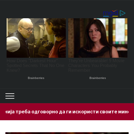
орно да ги искористи своите минерални богатства