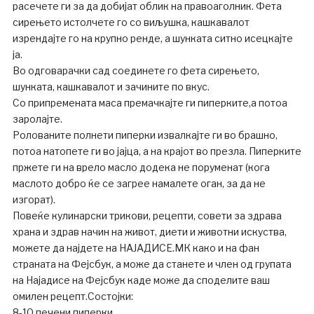
расечете ги за да добијат облик на правоаголник. Фета
сирењето истолчете го со виљушка, кашкавалот
изрендајте го на крупно ренде, а шунката ситно исецкајте
ја.
Во одговарачки сад соединете го фета сирењето,
шунката, кашкавалот и зачините по вкус.
Со припремената маса премачкајте ги пиперките,а потоа
заролајте.
Ролованите полнети пиперки извалкајте ги во брашно,
потоа натопете ги во јајца, а на крајот во презла. Пиперките
пржете ги на врело масло додека не поруменат (кога
маслото добро ќе се загрее намалете оган, за да не
изгорат).
Повеќе кулинарски трикови, рецепти, совети за здрава
храна и здрав начин на живот, диети и животни искуства,
можете да најдете на НАЈАДИСЕ.МК како и на фан
страната на Фејсбук, а може да станете и член од групата
на Најадисе на Фејсбук каде може да споделите ваш
омилен рецепт.Состојки:
8-10 печени пиперки