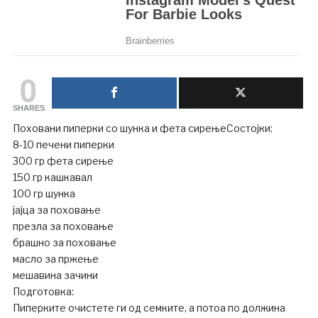
0
SHARES
Поховани пиперки со шунка и фета сирењеСостојки:
8-10 печени пиперки
300 гр фета сирење
150 гр кашкавал
100 гр шунка
јајца за поховање
презла за поховање
брашно за поховање
масло за пржење
мешавина зачини
Подготовка:
Пиперките очистете ги од семките, а потоа по должина