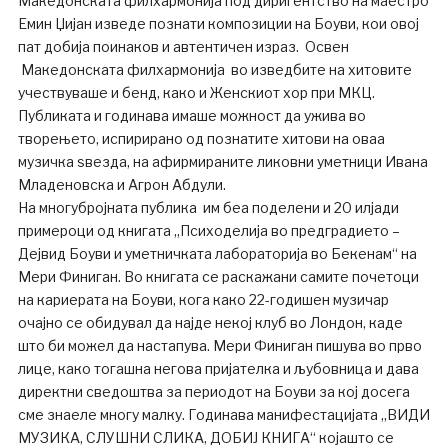
Македонската филхармонија под диригентство на маестро
Емин Џијан изведе познати композиции на Боуви, кои овој
пат добија поинаков и автентичен израз. Освен
Македонската филхармонија во изведбите на хитовите
учествуваше и бенд, како и Женскиот хор при МКЦ.
Публиката и годинава имаше можност да ужива во
творењето, испирирано од познатите хитови на оваа
музичка ѕвезда, на афирмираните ликовни уметници Ивана
Младеновска и Агрон Абдули.
На многубројната публика им беа поделени и 20 илјади
примероци од книгата „Психоделија во предградието –
Дејвид Боуви и уметничката лабораторија во Бекенам“ на
Мери Финиган. Во книгата се раскажани самите почетоци
на кариерата на Боуви, кога како 22-годишен музичар
очајно се обидувал да најде некој клуб во Лондон, каде
што би можел да настапува. Мери Финиган пишува во прво
лице, како тогашна негова пријателка и љубовница и дава
директни сведоштва за периодот на Боуви за кој досега
сме знаеле многу малку. Годинава манифестацијата „ВИДИ
МУЗИКА, СЛУШНИ СЛИКА, ДОБИЈ КНИГА“ којашто се