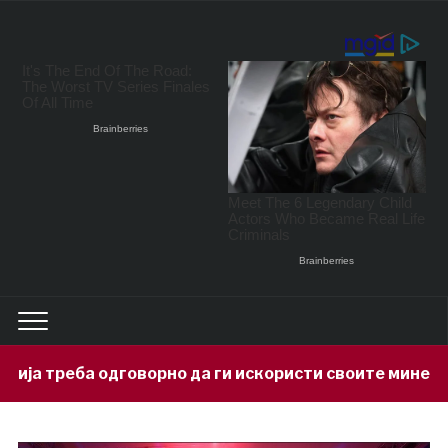
орно да ги искористи своите минерални богатства