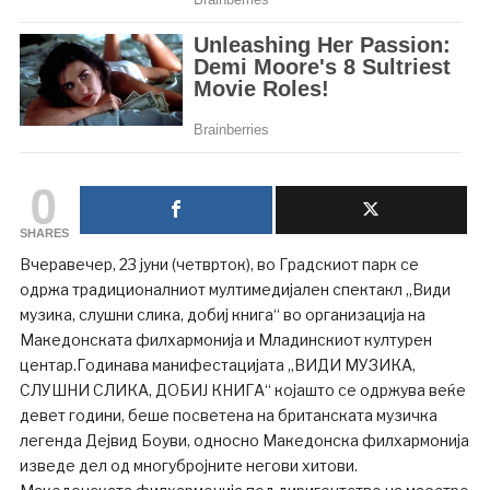
0
SHARES
Вчеравечер, 23 јуни (четврток), во Градскиот парк се
одржа традиционалниот мултимедијален спектакл „Види
музика, слушни слика, добиј книга“ во организација на
Македонската филхармонија и Младинскиот културен
центар.Годинава манифестацијата „ВИДИ МУЗИКА,
СЛУШНИ СЛИКА, ДОБИЈ КНИГА“ којашто се одржува веќе
девет години, беше посветена на британската музичка
легенда Дејвид Боуви, односно Македонска филхармонија
изведе дел од многубројните негови хитови.