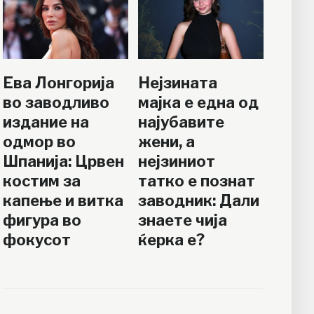
Ева Лонгорија
Нејзината
во заводливо
мајка е една од
издание на
најубавите
одмор во
жени, а
Шпанија: Црвен
нејзиниот
костим за
татко е познат
капење и витка
заводник: Дали
фигура во
знаете чија
фокусот
ќерка е?