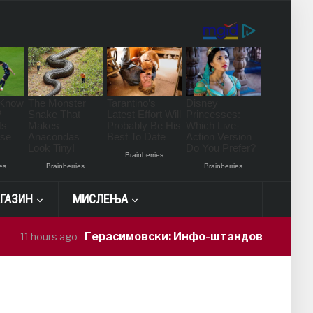
ГАЗИН
МИСЛЕЊА
Герасимовски: Инфо-штандови и здравств
11 hours ago