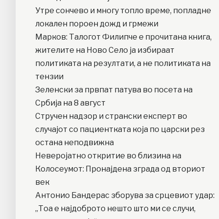
Утре сончево и многу топло време, попладне
локален пороен дожд и грмежи
Марков: Талогот Филипче е прочитана книга,
жителите на Ново Село ја избираат
политиката на резултати, а не политиката на
тензии
Зеленски за првпат патува во посета на
Србија на 8 август
Стручен надзор и странски експерт во
случајот со пациентката која по царски рез
остана неподвижна
Неверојатно откритие во близина на
Колосеумот: Пронајдена зграда од вториот
век
Антонио Бандерас зборува за срцевиот удар:
„Тоа е најдоброто нешто што ми се случи,