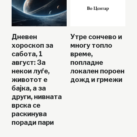
Дневен
Утре сончево и
хороскоп за
многу топло
сабота, 1
време,
август: За
попладне
некои луѓе,
локален пороен
животот е
дожд и грмежи
бајка, а за
други, нивната
врска се
раскинува
поради пари