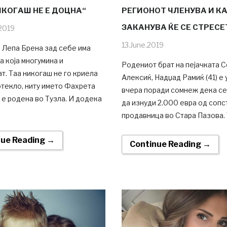
ИКОГАШ НЕ Е ДОЦНА“
РЕГИОНОТ ЧЛЕНУВА И КА
ЗАКАНУВА ЌЕ СЕ СТРЕСЕ
2019
13.June.2019
 Лепа Брена зад себе има
а која многумина и
Родениот брат на пејачката 
т. Таа никогаш не го криела
Алексиќ, Надџад Рамиќ (41) е
текло, ниту името Фахрета
вчера поради сомнеж дека с
а е родена во Тузла. И додека
да изнуди 2.000 евра од сопс
продавница во Стара Пазова. Т
nue Reading →
Continue Reading →