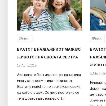
Живот
Живот
БРАТОТ Е НАЈВАЖНИОТ МАЖ ВО
БРАТОТ
ЖИВОТОТ НА СВОЈАТА СЕСТРА
НАЈСИЛ
ЖИВОТ
18.April.2019
5.March.2
Ако немате брат или сестра, навистина
многу сте пропуштиле во животот.
Нивниот 
Братот е некој кој те засмејува повеќе
фази – од
од кој било друг. Со него постојано се
детството
тепаш затоа што направил […]
зрелите 