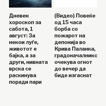
Дневен
(Видео) Повеќе
хороскоп за
од 15 часа
сабота, 1
борба со
август: За
пожарот на
некои луѓе,
депонија во
животот е
Крива Паланка,
бајка, а за
градоначалникот
други, нивната
очекува огнот
врска се
до вечер да
раскинува
биде изгаснат
поради пари