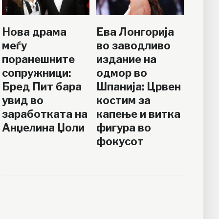
Нова драма
Ева Лонгорија
меѓу
во заводливо
поранешните
издание на
сопружници:
одмор во
Бред Пит бара
Шпанија: Црвен
увид во
костим за
заработката на
капење и витка
Анџелина Џоли
фигура во
фокусот