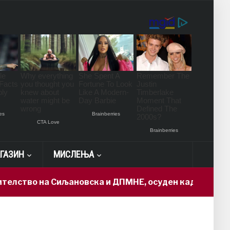
ГАЗИН
МИСЛЕЊА
тво на Сиљановска и ДПМНЕ, осуден кадар доби „држа