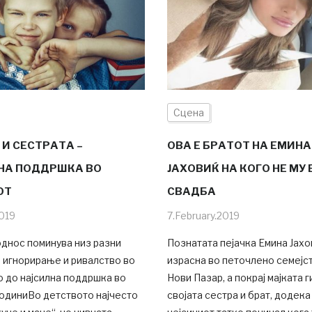
Сцена
 И СЕСТРАТА –
ОВА Е БРАТОТ НА ЕМИНА
НА ПОДДРШКА ВО
ЈАХОВИЌ НА КОГО НЕ МУ 
ОТ
СВАДБА
019
7.February.2019
однос поминува низ разни
Познатата пејачка Емина Јахо
 игнорирање и ривалство во
израсна во петочлено семејс
 до најсилна поддршка во
Нови Пазар, а покрај мајката г
годиниВо детството најчесто
својата сестра и брат, додека