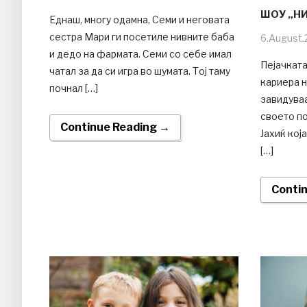
ШОУ „Н
Еднаш, многу одамна, Семи и неговата
сестра Мари ги посетиле нивните баба
6.August.
и дедо на фармата. Семи со себе имал
Пејачката
чатал за да си игра во шумата. Тој таму
кариера н
почнал […]
завидуваа
своето по
Continue Reading →
Јахиќ кој
[…]
Conti