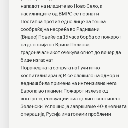
нападот на младите во Ново Село, а
насилниците од ВМРО се познати
Постапка против едно лице за тешка
сообраќајна несреќа во Радишани
(Видео) Повеќе од 15 часа борба со пожарот
на депонија во Крива Паланка,
градоначалникот очекува огнот до вечер да
биде изгаснат
Поранешната сопруга на Гучи итно
хоспитализирана; И се слошило на одмор и
веднаш била примена на интензивна нега
Европа во пламен; Пожарот излезе од
контрола, евакуации низ целиот континент
Зеленски: Успешно ја завршивме 40-дневната
операција, Русија има големи проблеми