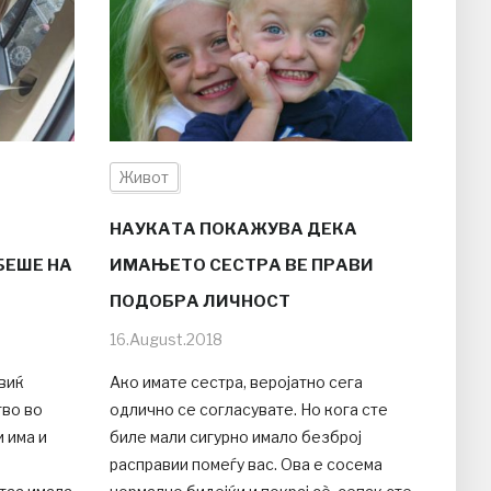
Живот
НАУКАТА ПОКАЖУВА ДЕКА
БЕШЕ НА
ИМАЊЕТО СЕСТРА ВЕ ПРАВИ
ПОДОБРА ЛИЧНОСТ
16.August.2018
виќ
Ако имате сестра, веројатно сега
тво во
одлично се согласувате. Но кога сте
и има и
биле мали сигурно имало безброј
расправии помеѓу вас. Ова е сосема