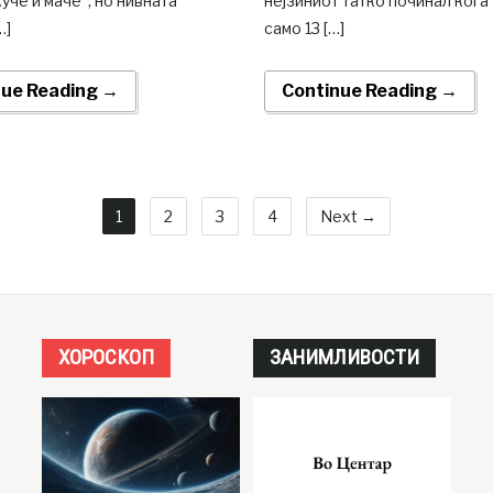
куче и маче“, но нивната
нејзиниот татко починал кога
…]
само 13 […]
nue Reading →
Continue Reading →
1
2
3
4
Next →
ХОРОСКОП
ЗАНИМЛИВОСТИ