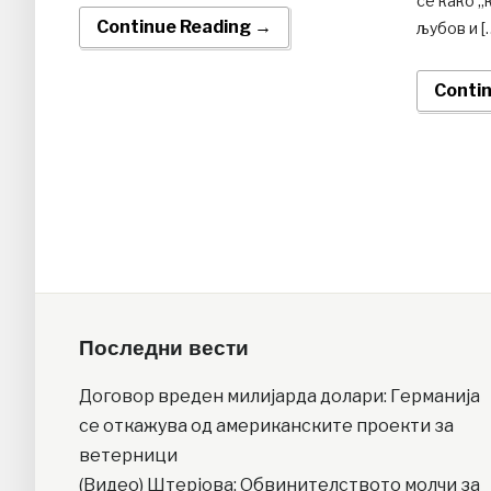
се како „
Continue Reading →
љубов и [
Conti
Последни вести
Договор вреден милијарда долари: Германија
се откажува од американските проекти за
ветерници
(Видео) Штерјова: Обвинителството молчи за