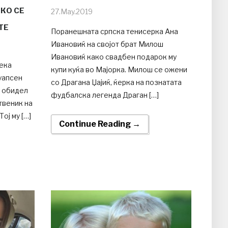
КО СЕ
27.May.2019
ТЕ
Поранешната српска тенисерка Ана
Ивановиќ на својот брат Милош
Ивановиќ како свадбен подарок му
Сека
купи куќа во Мајорка. Милош се ожени
 уапсен
со Драгана Џајиќ, ќерка на познатата
е обидел
фудбалска легенда Драган […]
твеник на
ој му […]
Continue Reading →