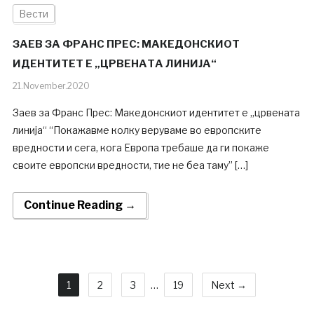
Вести
ЗАЕВ ЗА ФРАНС ПРЕС: МАКЕДОНСКИОТ
ИДЕНТИТЕТ Е „ЦРВЕНАТА ЛИНИЈА“
21.November.2020
Заев за Франс Прес: Македонскиот идентитет е „црвената
линија“ “Покажавме колку веруваме во европските
вредности и сега, кога Европа требаше да ги покаже
своите европски вредности, тие не беа таму” […]
Continue Reading →
1
2
3
…
19
Next →