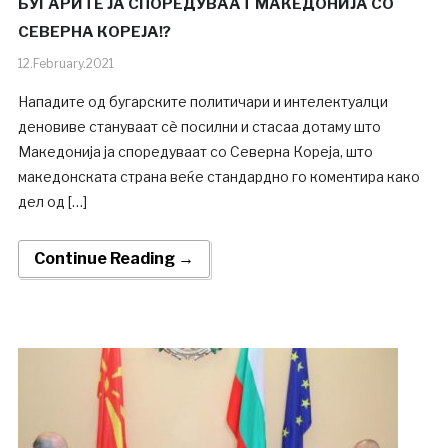
БУГАРИТЕ ЈА СПОРЕДУВААТ МАКЕДОНИЈА СО
СЕВЕРНА КОРЕЈА!?
12.February.2021
Нападите од бугарските политичари и интелектуалци
деновиве стануваат сѐ посилни и стасаа дотаму што
Македонија ја споредуваат со Северна Кореја, што
македонската страна веќе стандардно го коментира како
дел од […]
Continue Reading →