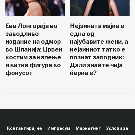
Ева Лонгорија во
Нејзината мајка е
заводливо
една од
издание на одмор
најубавите жени, а
во Шпанија: Црвен
нејзиниот татко е
костим за капење
познат заводник:
и витка фигура во
Дали знаете чија
фокусот
ќерка е?
Контактирај не
Импресум
Маркетинг
Услови за