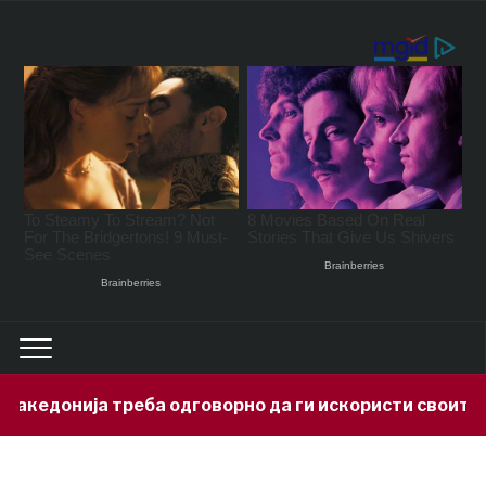
онија треба одговорно да ги искористи своите мине