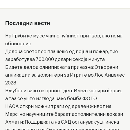
Последни вести
На Груби ќе му се укине куќниот притвор, ако нема
обвинение
Додека светот се плашеше од војна и пожар, тие
заработуваа 700.000 долари секоја минута
Бидете дел од олимписката приказна: Отворени
апликации за волонтери за Игрите во Лос Анџелес
2028
Вљубени како на првиот ден: Имаат четири ќерки,
а таа сè уште изгледа како бомба ФОТО
НАСА откри можни траги од древен живот на
Марс, но научниците бараат дополнителни докази
Ахмети: Поддршката на САД останува суштинска
за зачувување на Охридскиот рамковен договор