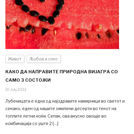
Живот
Љубов и секс
КАКО ДА НАПРАВИТЕ ПРИРОДНА ВИЈАГРА СО
САМО 3 СОСТОЈКИ
10.July.2022
Лубеницата е една од најздравите намирници во светот и
секако, еден од нашите омилени десерти во текот на
топлите летни ноќи. Сепак, ова вкусно овошје во
комбинација со уште 2 […]