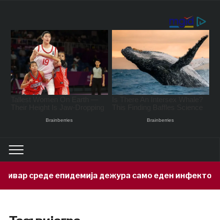
р среде епидемија дежура само еден инфектолог