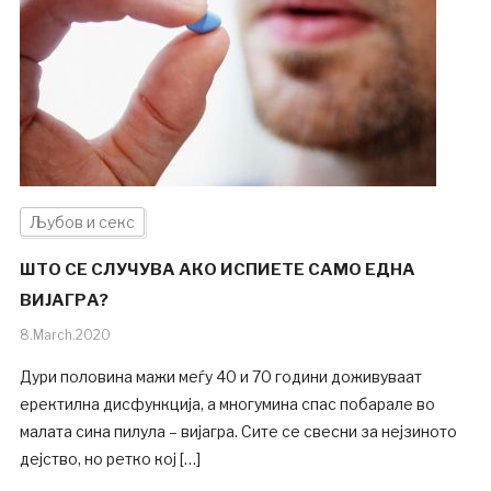
Љубов и секс
ШТО СЕ СЛУЧУВА АКО ИСПИЕТЕ САМО ЕДНА
ВИЈАГРА?
8.March.2020
Дури половина мажи меѓу 40 и 70 години доживуваат
еректилна дисфункција, а многумина спас побарале во
малата сина пилула – вијагра. Сите се свесни за нејзиното
дејство, но ретко кој […]