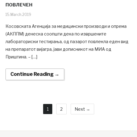
ПОВЛЕЧЕН
15.March.2019
Косовската Агенција за медицински производи и опрема
(АКППМ) денеска соопшти дека по извршените
лабораториски тестирања, од пазарот повлекла еден вид
на препаратот вијагра, јави дописникот на МИА од
Приштина. – […]
Continue Reading →
1
2
Next →