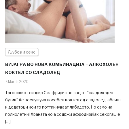
Љубов и секс
ВИЈАГРА ВО НОВА КОМБИНАЦИЈА – АЛКОХОЛЕН
КОКТЕЛ СО СЛАДОЛЕД
7.March.2020
Трговскиот синџир Селфриџис во својот “сладоледен
бутик” ќе послужува посебен коктел од сладолед, абсинт
и додатоци кои го поттикнуваат либидото. Но само на
полнолетни! Храната која содржи афродизијак секогаш е
[…]