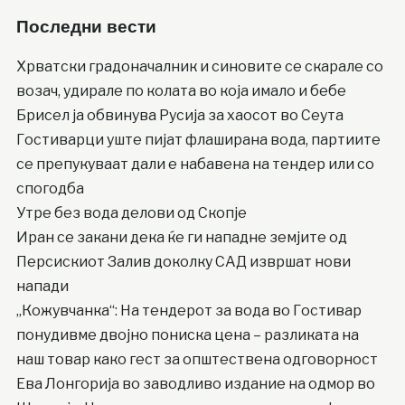
Последни вести
Хрватски градоначалник и синовите се скарале со
возач, удирале по колата во која имало и бебе
Брисел ја обвинува Русија за хаосот во Сеута
Гостиварци уште пијат флаширана вода, партиите
се препукуваат дали е набавена на тендер или со
спогодба
Утре без вода делови од Скопје
Иран се закани дека ќе ги нападне земјите од
Персискиот Залив доколку САД извршат нови
напади
„Кожувчанка“: На тендерот за вода во Гостивар
понудивме двојно пониска цена – разликата на
наш товар како гест за општествена одговорност
Ева Лонгорија во заводливо издание на одмор во