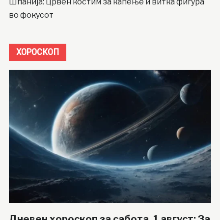
Шпанија: Црвен костим за капење и витка фигура
во фокусот
ХОРОСКОП
Дневен хороскоп за сабота, 1 август: За