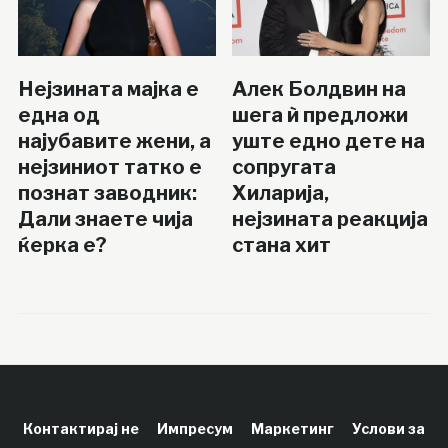
Нејзината мајка е
Алек Болдвин на
една од
шега ѝ предложи
најубавите жени, а
уште едно дете на
нејзиниот татко е
сопругата
познат заводник:
Хиларија,
Дали знаете чија
нејзината реакција
ќерка е?
стана хит
Контактирај не
Импресум
Маркетинг
Услови за