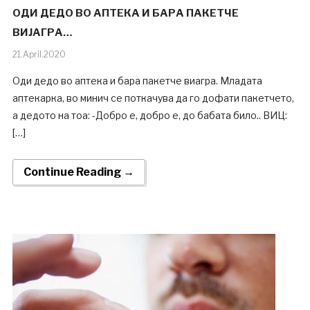
ОДИ ДЕДО ВО АПТЕКА И БАРА ПАКЕТЧЕ
ВИЈАГРА…
21.April.2020
Оди дедо во аптека и бара пакетче виагра. Младата
аптекарка, во минич се поткачува да го дофати пакетчето,
а дедото на тоа: -Добро е, добро е, до бабата било.. ВИЦ:
[…]
Continue Reading →