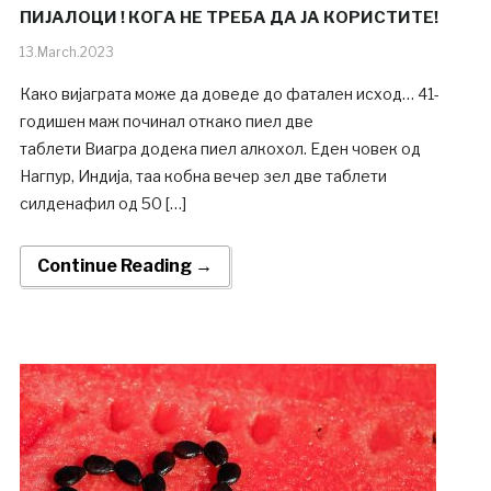
ПИЈАЛОЦИ ! КОГА НЕ ТРЕБА ДА ЈА КОРИСТИТЕ!
13.March.2023
Како вијаграта може да доведе до фатален исход… 41-
годишен маж починал откако пиел две
таблети Виагра додека пиел алкохол. Еден човек од
Нагпур, Индија, таа кобна вечер зел две таблети
силденафил од 50 […]
Continue Reading →