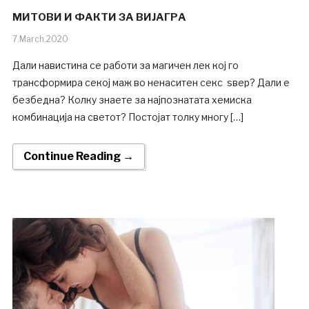
МИТОВИ И ФАКТИ ЗА ВИЈАГРА
7.March.2020
Дали навистина се работи за магичен лек кој го
трансформира секој маж во ненаситен секс ѕвер? Дали е
безбедна? Колку знаете за најпознатата хемиска
комбинација на светот? Постојат толку многу […]
Continue Reading →