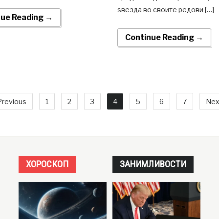
ѕвезда во своите редови […]
nue Reading →
Continue Reading →
revious
1
2
3
4
5
6
7
Nex
ХОРОСКОП
ЗАНИМЛИВОСТИ