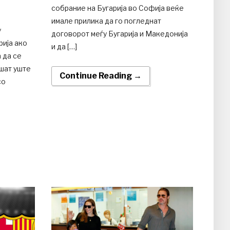
собрание на Бугарија во Софија веќе
имале прилика да го погледнат
у
договорот меѓу Бугарија и Македонија
рија ако
и да […]
 да се
ошат уште
Continue Reading →
со