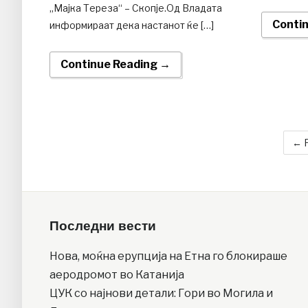
„Мајка Тереза“ – Скопје.Од Владата
Conti
информираат дека настанот ќе […]
Continue Reading →
← P
Последни вести
Нова, моќна ерупција на Етна го блокираше
аеродромот во Катанија
ЦУК со најнови детали: Гори во Могила и