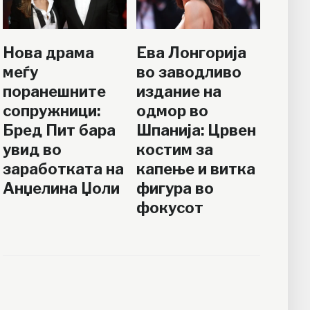
Нова драма
Ева Лонгорија
меѓу
во заводливо
поранешните
издание на
сопружници:
одмор во
Бред Пит бара
Шпанија: Црвен
увид во
костим за
заработката на
капење и витка
Анџелина Џоли
фигура во
фокусот