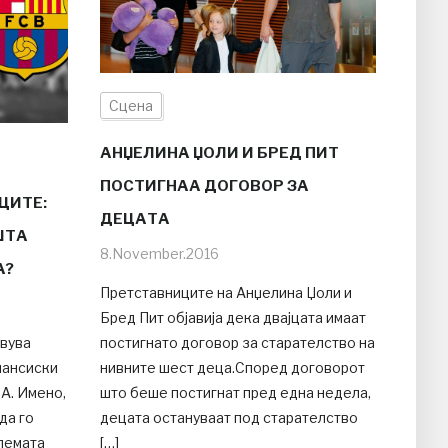
Сцена
АНЏЕЛИНА ЏОЛИ И БРЕД ПИТ
ПОСТИГНАА ДОГОВОР ЗА
ЦИТЕ:
ДЕЦАТА
ШТА
8.November.2016
А?
Претставниците на Анџелина Џоли и
Бред Пит објавија дека двајцата имаат
твува
постигнато договор за старателство на
нансиски
нивните шест деца.Според договорот
А. Имено,
што беше постигнат пред една недела,
да го
децата остануваат под старателство
лемата
[…]