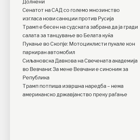
Долнени
Сенатот на САД со големо мнозинство
изгласа нови санкции против Русија
Трамп е бесен на судската забрана да ја гради
салата за танцување во Белата куќа
Пукање во Скопје: Мотоциклисти пукале кон
паркиран автомобил
Сиљановска Давкова на Свечената академија
во Вевчани: За мене Вевчани е синоним за
Република
Трамп потпиша извршна наредба – нема
американско државјанство преку раѓање