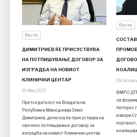
Вести
Вести
СОСТАВ
ДИМИТРИЕВ ЌЕ ПРИСУСТВУВА
ПРОМОВ
НА ПОТПИШУВАЊЕ ДОГОВОР ЗА
ДОГОВО
ИЗГРАДБА НА НОВИОТ
КОАЛИЦ
КЛИНИЧКИ ЦЕНТАР
28.Januar
19.May.2017
ВМРО ДПМ
за формир
Претседателот на Владата на
Нетпрес п
Република Македонија Емил
извори.С
Димитриев, денеска ќе присуствува на
порталот,
свечено потпишување договор за
коалиција 
изградба на новиот Клинички центар