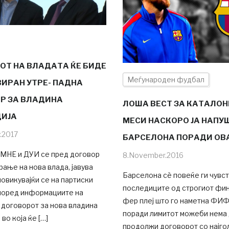
ОТ НА ВЛАДАТА ЌЕ БИДЕ
Меѓународен фудбал
ИРАН УТРЕ- ПАДНА
Р ЗА ВЛАДИНА
ЛОША ВЕСТ ЗА КАТАЛОН
ИЈА
МЕСИ НАСКОРО ЈА НАПУ
y.2017
БАРСЕЛОНА ПОРАДИ ОВ
НЕ и ДУИ се пред договор
8.November.2016
ање на нова влада, јавува
Барселона сѐ повеќе ги чувс
овикувајќи се на партиски
последиците од строгиот фи
поред информациите на
фер плеј што го наметна ФИФ
 договорот за нова владина
поради лимитот можеби нема 
во која ќе […]
продолжи договорот со најго