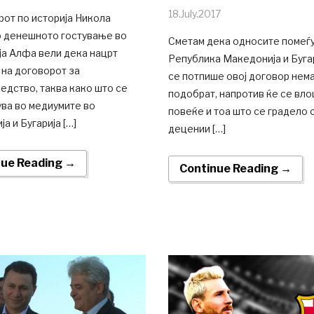
18.July.2017
от по историја Никола
 денешното гостување во
Сметам дека односите помеѓ
ја Алфа вели дека нацрт
Република Македонија и Буга
 на договорот за
се потпише овој договор нема
едство, таква како што се
подобрат, напротив ќе се вл
ва во медиумите во
повеќе и тоа што се градело 
а и Бугарија […]
децении […]
nue Reading →
Continue Reading →