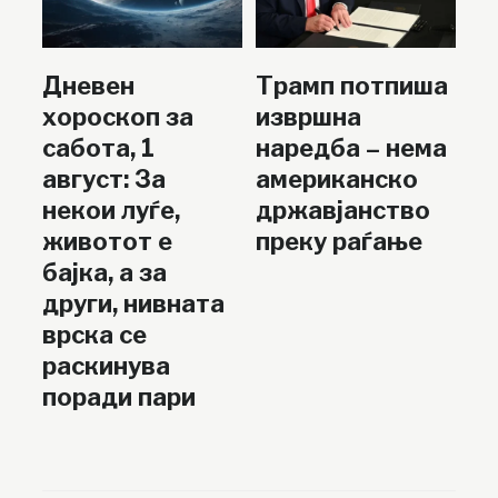
Дневен
Трамп потпиша
хороскоп за
извршна
сабота, 1
наредба – нема
август: За
американско
некои луѓе,
државјанство
животот е
преку раѓање
бајка, а за
други, нивната
врска се
раскинува
поради пари