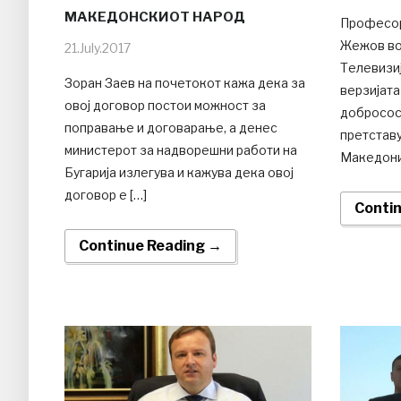
МАКЕДОНСКИОТ НАРОД
Професор
Жежов во
21.July.2017
Телевизи
Зоран Заев на почетокот кажа дека за
верзијата
овој договор постои можност за
добросос
поправање и договарање, а денес
претставу
министерот за надворешни работи на
Македониј
Бугарија излегува и кажува дека овој
договор е […]
Conti
Continue Reading →