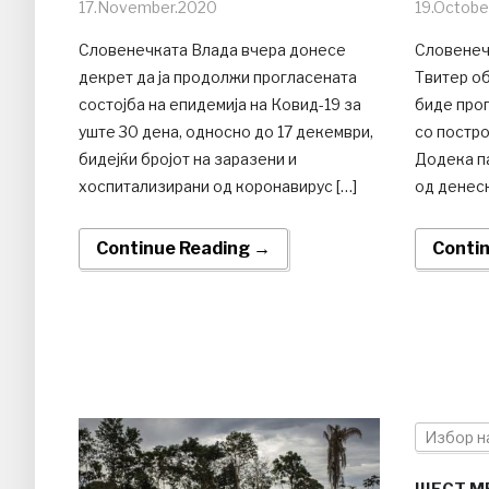
17.November.2020
19.Octobe
Словенечката Влада вчера донесе
Словенеч
декрет да ја продолжи прогласената
Твитер об
состојба на епидемија на Ковид-19 за
биде прог
уште 30 дена, односно до 17 декември,
со постро
бидејќи бројот на заразени и
Додека п
хоспитализирани од коронавирус […]
од денеск
Continue Reading →
Conti
Избор н
ШЕСТ М