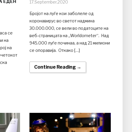
А ЕДЕН
17.September.2020
Бројот на луѓе кои заболеле од
коронавирус во светот надмина
30.000.000, се вели во податоците на
аса се
веб-страницата на „Worldometer“. Над
аи на
945.000 луѓе починаа, а над 21 милиони
рој на
се опоравија. Откако […]
очетокот
еска
Continue Reading →