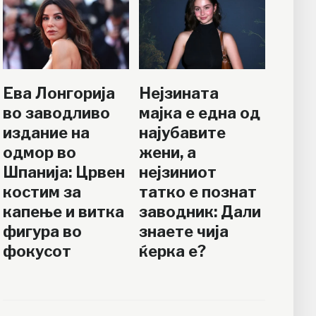
Ева Лонгорија
Нејзината
во заводливо
мајка е една од
издание на
најубавите
одмор во
жени, а
Шпанија: Црвен
нејзиниот
костим за
татко е познат
капење и витка
заводник: Дали
фигура во
знаете чија
фокусот
ќерка е?