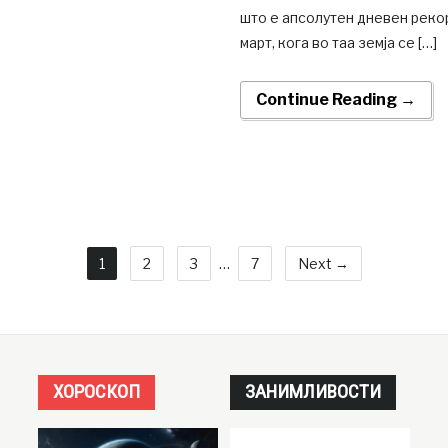
што е апсолутен дневен реко
март, кога во таа земја се […]
Continue Reading →
1
2
3
…
7
Next →
ХОРОСКОП
ЗАНИМЛИВОСТИ