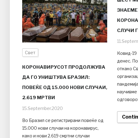
ЗНАЕМЕ,
КОРОНА
СЛУЧИ 
11.Septe
Свет
Ковид-19 
денес. П
КОРОНАВИРУСОТ ПРОДОЛЖУВА
откако С
организац
ДА ГО УНИШТУВА БРАЗИЛ:
пандемија
ПОВЕЌЕ ОД 15.000 НОВИ СЛУЧАИ,
научивме 
2.619 МРТВИ
одговоро
15.September.2020
Conti
Во Бразил се регистрирани повеќе од
15.000 нови случаи на коронавирус,
како и нови 2.619 смртни случаи