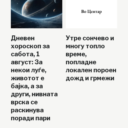
Дневен
Утре сончево и
хороскоп за
многу топло
сабота, 1
време,
август: За
попладне
некои луѓе,
локален пороен
животот е
дожд и грмежи
бајка, а за
други, нивната
врска се
раскинува
поради пари