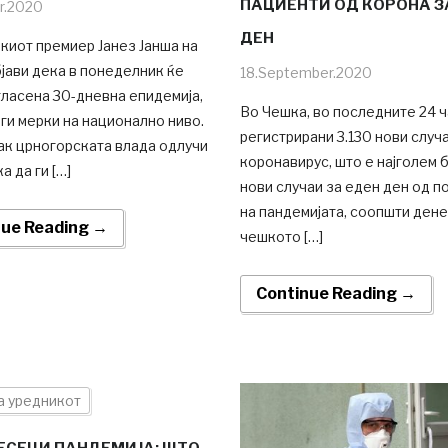
ПАЦИЕНТИ ОД КОРОНА З
r.2020
ДЕН
киот премиер Јанез Јанша на
јави дека в понеделник ќе
18.September.2020
ласена 30-дневна епидемија,
Во Чешка, во последните 24 ч
ги мерки на национално ниво.
регистрирани 3.130 нови случ
ак црногорската влада одлучи
коронавирус, што е најголем б
а да ги […]
нови случаи за еден ден од п
на пандемијата, соопшти ден
nue Reading →
чешкото […]
Continue Reading →
а уредникот
ЕСЕЦИ ПАНДЕМИЈА: ШТО