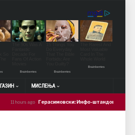
ГАЗИН
МИСЛЕЊА
Герасимовски: Инфо-штандови и здравстве
1 hours ago