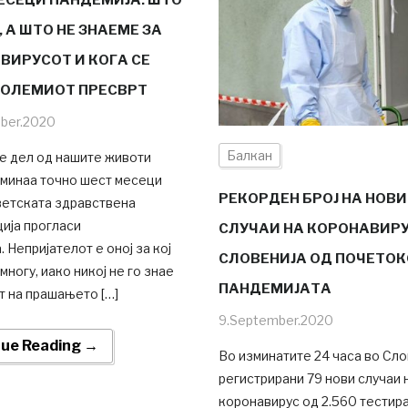
 А ШТО НЕ ЗНАЕМЕ ЗА
ВИРУСОТ И КОГА СЕ
ГОЛЕМИОТ ПРЕСВРТ
mber.2020
Балкан
е дел од нашите животи
оминаа точно шест месеци
РЕКОРДЕН БРОЈ НА НОВИ
ветската здравствена
ија прогласи
СЛУЧАИ НА КОРОНАВИРУ
. Непријателот е оној за кој
СЛОВЕНИЈА ОД ПОЧЕТОК
многу, иако никој не го знае
ПАНДЕМИЈАТА
т на прашањето […]
9.September.2020
nue Reading →
Во изминатите 24 часа во Сло
регистрирани 79 нови случаи 
коронавирус од 2.560 тестира