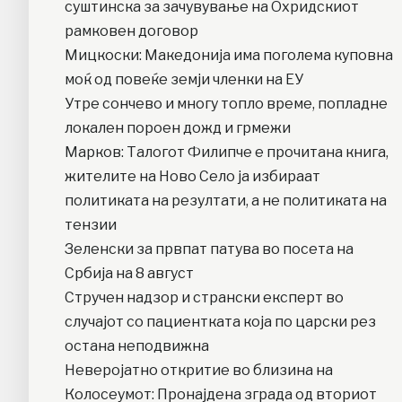
суштинска за зачувување на Охридскиот
рамковен договор
Мицкоски: Македонија има поголема куповна
моќ од повеќе земји членки на ЕУ
Утре сончево и многу топло време, попладне
локален пороен дожд и грмежи
Марков: Талогот Филипче е прочитана книга,
жителите на Ново Село ја избираат
политиката на резултати, а не политиката на
тензии
Зеленски за првпат патува во посета на
Србија на 8 август
Стручен надзор и странски експерт во
случајот со пациентката која по царски рез
остана неподвижна
Неверојатно откритие во близина на
Колосеумот: Пронајдена зграда од вториот