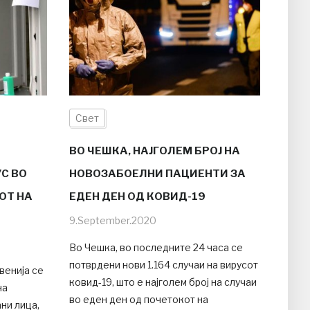
Свет
ВО ЧЕШКА, НАЈГОЛЕМ БРОЈ НА
С ВО
НОВОЗАБОЕЛНИ ПАЦИЕНТИ ЗА
ОТ НА
ЕДЕН ДЕН ОД КОВИД-19
9.September.2020
Во Чешка, во последните 24 часа се
потврдени нови 1.164 случаи на вирусот
венија се
ковид-19, што е најголем број на случаи
на
во еден ден од почетокот на
ни лица,