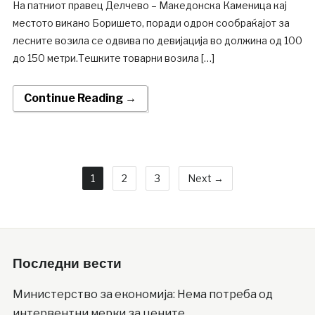
На патниот правец Делчево – Македонска Каменица кај
местото викано Боришето, поради одрон сообраќајот за
лесните возила се одвива по девијација во должина од 100
до 150 метри.Тешките товарни возила […]
Continue Reading →
1
2
3
Next →
Последни вести
Министерство за економија: Нема потреба од
интервентни мерки за цените