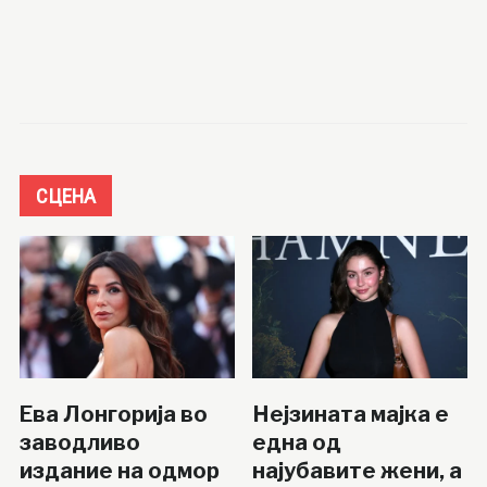
СЦЕНА
Ева Лонгорија во
Нејзината мајка е
заводливо
една од
издание на одмор
најубавите жени, а