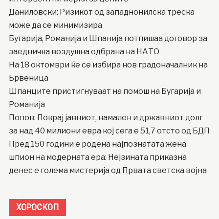
Даниловски: Ризикот од западнонилска треска
може да се минимизира
Бугарија, Романија и Шпанија потпишаа договор за
заедничка воздушна одбрана на НАТО
На 18 октомври ќе се избира нов градоначалник на
Брвеница
Шпанците пристигнуваат на помош на Бугарија и
Романија
Попов: Покрај јавниот, намален и државниот долг
за над 40 милиони евра кој сега е 51,7 отсто од БДП
Пред 150 години е родена најпознатата жена
шпион на модерната ера: Нејзината приказна
денес е голема мистерија од Првата светска војна
ХОРОСКОП