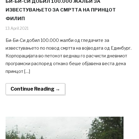
БИ-БИ-СИ ДОБИЛ 100.000 ЖАЛБИ ЗА
ИЗВЕСТУВАЊЕТО ЗА СМРТТА НА ПРИНЦОТ
ФИЛИП
13.April.2021
Би-Би-Си добил 100.000 жалби од гледачите за
известувањето по повод смртта на војводата од Единбург.
Корпорацијата во петокот веднаш го расчисти дневниот
програмски распоред откако беше објавена веста дека
принцот […]
Continue Reading →