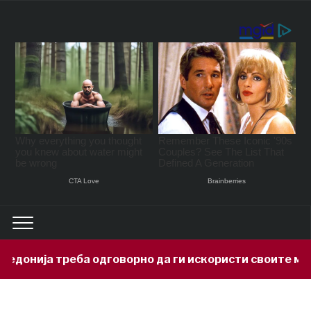
ја треба одговорно да ги искористи своите минерал