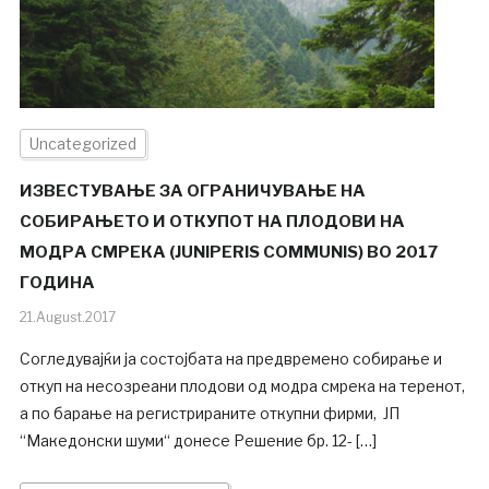
Uncategorized
ИЗВЕСТУВАЊЕ ЗА ОГРАНИЧУВАЊЕ НА
СОБИРАЊЕТО И ОТКУПОТ НА ПЛОДОВИ НА
МОДРА СМРЕКА (JUNIPERIS COMMUNIS) ВО 2017
ГОДИНА
21.August.2017
Согледувајќи ја состојбата на предвремено собирање и
откуп на несозреани плодови од модра смрека на теренот,
а по барање на регистрираните откупни фирми, ЈП
“Македонски шуми“ донесе Решение бр. 12- […]