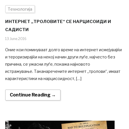
Технологија
ИНТЕРНЕТ „ТРОЛОВИТЕ“ СЕ НАРЦИСОИДИ И
САДИСТИ
13.June.2016
Оние кои поминуваат долго време на интернет исмејувајќи
и тероризирајќи на некој начин други луѓе, најчесто без
причина, се ужасни луѓе, покажа најновото
истражување. Таканаречените интернет „тролови“, имаат
карактеристики на нарцисоидност, […]
Continue Reading →