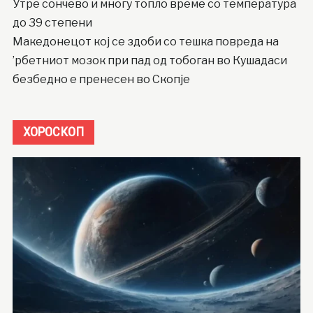
Утре сончево и многу топло време со температура
до 39 степени
Македонецот кој се здоби со тешка повреда на
’рбетниот мозок при пад од тобоган во Кушадаси
безбедно е пренесен во Скопје
ХОРОСКОП