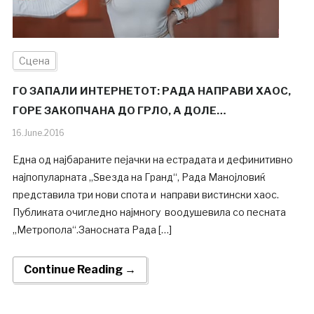
Сцена
ГО ЗАПАЛИ ИНТЕРНЕТОТ: РАДА НАПРАВИ ХАОС,
ГОРЕ ЗАКОПЧАНА ДО ГРЛО, А ДОЛЕ…
16.June.2016
Една од најбараните пејачки на естрадата и дефинитивно
најпопуларната „Ѕвезда на Гранд“, Рада Манојловиќ
представила три нови спота и направи вистински хаос.
Публиката очигледно најмногу воодушевила со песната
„Метропола“.Заносната Рада […]
Continue Reading →