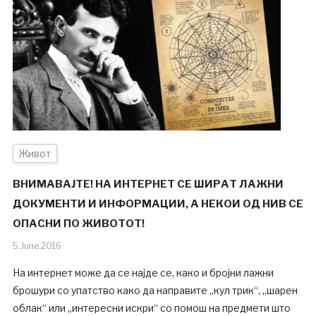
Живот
ВНИМАВАЈТЕ! НА ИНТЕРНЕТ СЕ ШИРАТ ЛАЖНИ
ДОКУМЕНТИ И ИНФОРМАЦИИ, А НЕКОИ ОД НИВ СЕ
ОПАСНИ ПО ЖИВОТОТ!
5.June.2016
На интернет може да се најде се, како и бројни лажни
брошури со упатство како да направите „кул трик“, „шарен
облак“ или „интересни искри“ со помош на предмети што