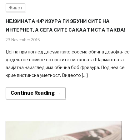
Живот
НЕЈЗИНАТА ФРИЗУРА ГИ ЗБУНИ СИТЕ НА
ИНТЕРНЕТ, А СЕГА СИТЕ САКААТ ИСТА ТАКВА!
23.November.2015
Џеј на прв поглед длеува како сосема обична девојка- се
додека не помине со прстите низ косата.Шармантната
азијатка наизглед има обична боб фризура. Под неа се
крие вистинска уметност. Видеото […]
Continue Reading →