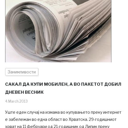
Занимливости
САКАЛ ДА КУПИ МОБИЛЕН, А ВО ПАКЕТОТ ДОБИЛ
ДНЕВЕН ВЕСНИК
4.March.2013
Уште еден случај на измама во купувањето преку интернет
е забележан во една област во Хрватска. 29-годишниот
хрват на 11 фебруари од 21-годишник од Липик преку