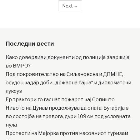
Next →
Последни вести
Како доверливи документи од полиција завршија
во ВМРО?
Под покровителство на Сиљановска и ДПМНЕ,
осуден кадар доби „државна тајна“ и дипломатски
луксуз
Ер трактори го гаснат пожарот кај Сопиште
Нивото на Дунав продолжува да опаѓа: Бугарија е
во состојба на тревога, дури 109 см под условната
нула
Протести на Мајорка против масовниот туризам