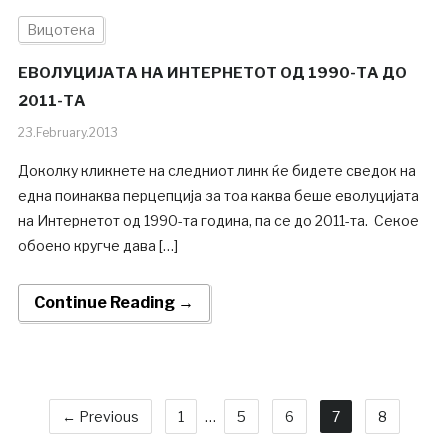
Вицотека
ЕВОЛУЦИЈАТА НА ИНТЕРНЕТОТ ОД 1990-ТА ДО
2011-ТА
23.February.2013
Доколку кликнете на следниот линк ќе бидете сведок на
една поинаква перцепција за тоа каква беше еволуцијата
на Интернетот од 1990-та година, па се до 2011-та. Секое
обоено кругче дава […]
Continue Reading →
← Previous
1
…
5
6
7
8