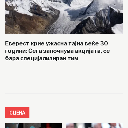
Еверест крие ужасна тајна веќе 30
години: Сега започнува акцијата, се
бара специјализиран тим
СЦЕНА