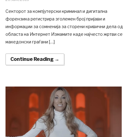
Секторот за компјутерски криминал и дигитална
форензика регистрира зголемен број пријави и
информации за сомненија за сторени кривични дела од
областа на Интернет Измамите каде најчесто жртви се
македонски граѓани […]
Continue Reading →