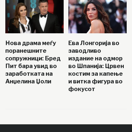
Нова драма меѓу
Ева Лонгорија во
поранешните
заводливо
сопружници: Бред
издание на одмор
Пит бара увид во
во Шпанија: Црвен
заработката на
костим за капење
Анџелина Џоли
и витка фигура во
фокусот