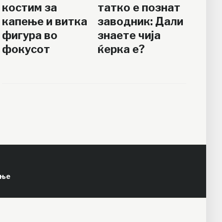
костим за
татко е познат
капење и витка
заводник: Дали
фигура во
знаете чија
фокусот
ќерка е?
ење