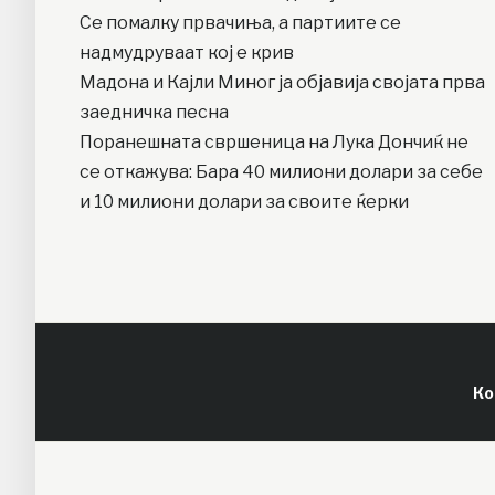
Се помалку првачиња, а партиите се
надмудруваат кој е крив
Мадона и Кајли Миног ја објавија својата прва
заедничка песна
Поранешната свршеница на Лука Дончиќ не
се откажува: Бара 40 милиони долари за себе
и 10 милиони долари за своите ќерки
Ко