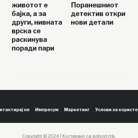
животот е
Поранешниот
бајка, а за
детектив откри
други, нивната
нови детали
врска се
раскинува
поради пари
нтактирај не
Импресум
Маркетинг
Услови за корист
Copyright © 2024 | Хостирано од gohost.mk.