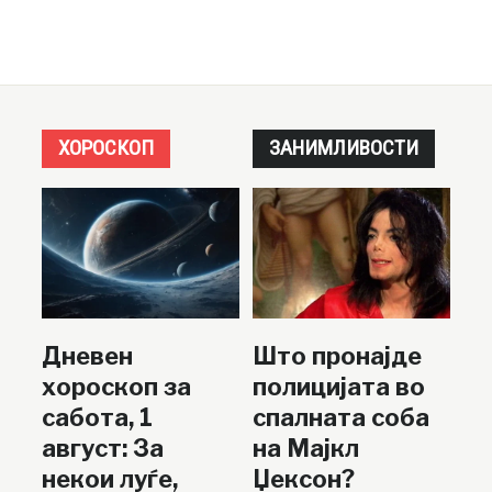
ХОРОСКОП
ЗАНИМЛИВОСТИ
Дневен
Што пронајде
хороскоп за
полицијата во
сабота, 1
спалната соба
август: За
на Мајкл
некои луѓе,
Џексон?