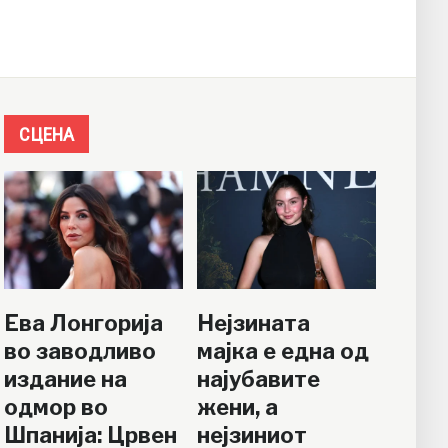
СЦЕНА
Ева Лонгорија
Нејзината
во заводливо
мајка е една од
издание на
најубавите
одмор во
жени, а
Шпанија: Црвен
нејзиниот