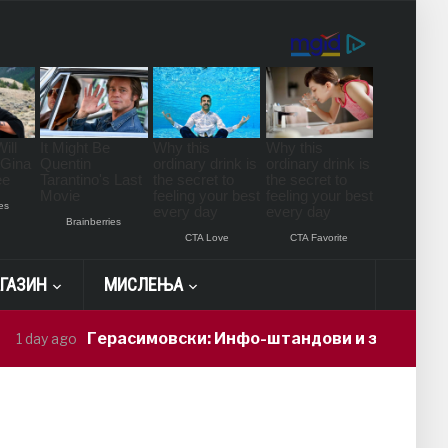
ГАЗИН
МИСЛЕЊА
Герасимовски: Инфо-штандови и здравствени
1 day ago