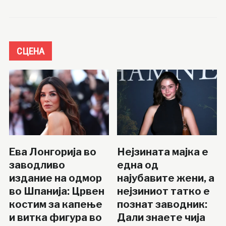
СЦЕНА
Ева Лонгорија во
Нејзината мајка е
заводливо
една од
издание на одмор
најубавите жени, а
во Шпанија: Црвен
нејзиниот татко е
костим за капење
познат заводник:
и витка фигура во
Дали знаете чија