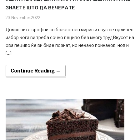
ЗНАЕТЕ ШТО ДА ВЕЧЕРАТЕ
23.November.2022
Домашните крофни со божествен мирис и вкус се одличен
избор кога ви треба сочно пециво без многу трудВкусот на
ова пециво ќе ви биде познат, но некако поинаков, нов и
[…]
Continue Reading →