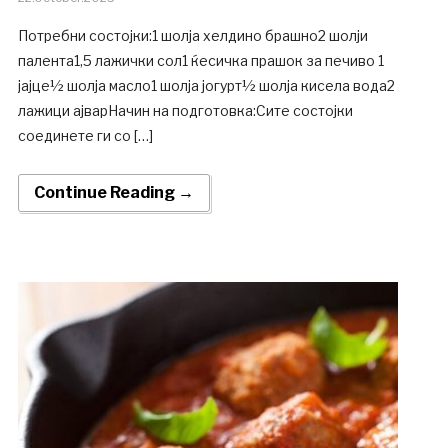
Потребни состојки:1 шолја хелдино брашно2 шолји
палента1,5 лажички сол1 ќесичка прашок за печиво 1
јајце½ шолја масло1 шолја јогурт½ шолја кисела вода2
лажици ајварНачин на подготовка:Сите состојки
соединете ги со […]
Continue Reading →