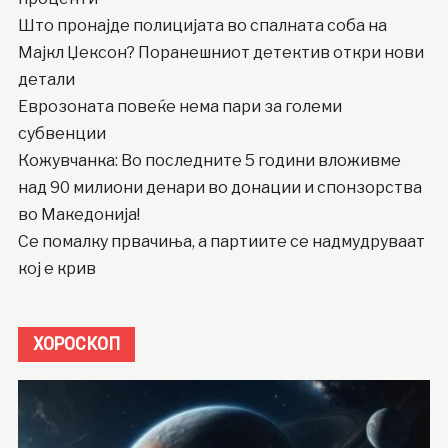
Што пронајде полицијата во спалната соба на
Мајкл Џексон? Поранешниот детектив откри нови
детали
Еврозоната повеќе нема пари за големи
субвенции
Кожувчанка: Во последните 5 години вложивме
над 90 милиони денари во донации и спонзорства
во Македонија!
Се помалку првачиња, а партиите се надмудруваат
кој е крив
ХОРОСКОП