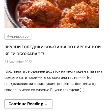
Кулинарство
ВКУСНИ ГОВЕДСКИ ЌОФТИЊА СО СИРЕЊЕ КОИ
ЌЕ ГИ ОБОЖАВАТЕ!
24.November.2022
Кофтињата се одличен додаток на многу јадења, па така
можете да ги послужите со ориз или тестенини. Во
продолжение ви споделуваме рецепт за ќофтиња од
говедско месо со сирење.Вкусни говедски […]
Continue Reading →