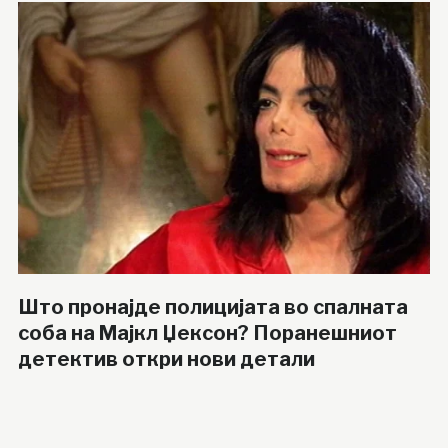
Што пронајде полицијата во спалната
соба на Мајкл Џексон? Поранешниот
детектив откри нови детали