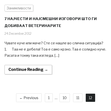
Занимливости
7 НАЈЧЕСТИ И НАЈСМЕШНИ ИЗГОВОРИ ШТО ГИ
ДОБИВААТ ВЕТЕРИНАРИТЕ
24.December.2012
Чувате куче или маче? Сте се нашле во слична ситуација?
1. Таа не е дебела! Тоа е само крзно. Таа е солидно куче.
Расата и токму така изгледа. […]
Continue Reading →
← Previous
1
…
10
11
12