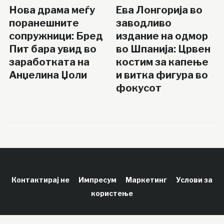
Нова драма меѓу
Ева Лонгорија во
поранешните
заводливо
сопружници: Бред
издание на одмор
Пит бара увид во
во Шпанија: Црвен
заработката на
костим за капење
Анџелина Џоли
и витка фигура во
фокусот
Контактирај не
Импресум
Маркетинг
Услови за
користење