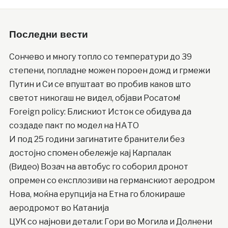
Последни вести
Сончево и многу топло со температури до 39
степени, попладне можен пороен дожд и грмежи
Путин и Си се впуштаат во пробив каков што
светот никогаш не видел, објави Росатом!
Foreign policy: Блискиот Исток се обидува да
создаде пакт по модел на НАТО
И под 25 години загинатите бранители без
достојно спомен обележје кај Карпалак
(Видео) Возач на автобус го соборил дронот
опремен со експлозиви на германскиот аеродром
Нова, моќна ерупција на Етна го блокираше
аеродромот во Катанија
ЦУК со најнови детали: Гори во Могила и Долнени