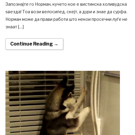
Запознајте го Норман, кучето кое е вистинска холивудска
ѕвезда! Тоа вози велосипед, скејт, а дури и знае да сурфа.
Норман може да прави работи што некои просечни луѓе не
знаат […]
Continue Reading →