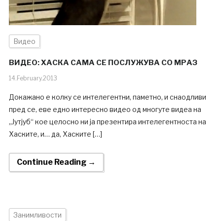
Видео
ВИДЕО: ХАСКА САМА СЕ ПОСЛУЖУВА СО МРАЗ
14.February.2013
Докажано е колку се интелегентни, паметно, и снаодливи
пред се, еве едно интересно видео од многуте видеа на
„Јутјуб“ кое целосно ни ја презентира интелегентноста на
Хаските, и… да, Хаските […]
Continue Reading →
Занимливости