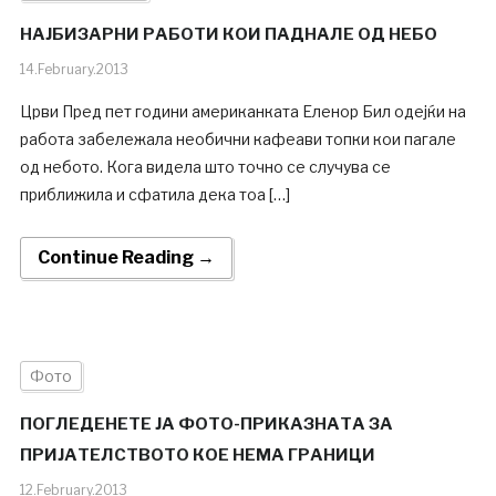
НАЈБИЗАРНИ РАБОТИ КОИ ПАДНАЛЕ ОД НЕБО
14.February.2013
Црви Пред пет години американката Еленор Бил одејќи на
работа забележала необични кафеави топки кои пагале
од небото. Кога видела што точно се случува се
приближила и сфатила дека тоа […]
Continue Reading →
Фото
ПОГЛЕДЕНЕТЕ ЈА ФОТО-ПРИКАЗНАТА ЗА
ПРИЈАТЕЛСТВОТО КОЕ НЕМА ГРАНИЦИ
12.February.2013